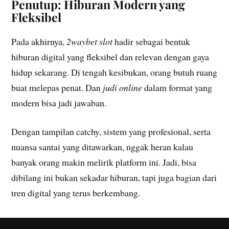
Penutup: Hiburan Modern yang
Fleksibel
Pada akhirnya,
2waybet slot
hadir sebagai bentuk
hiburan digital yang fleksibel dan relevan dengan gaya
hidup sekarang. Di tengah kesibukan, orang butuh ruang
buat melepas penat. Dan
judi online
dalam format yang
modern bisa jadi jawaban.
Dengan tampilan catchy, sistem yang profesional, serta
nuansa santai yang ditawarkan, nggak heran kalau
banyak orang makin melirik platform ini. Jadi, bisa
dibilang ini bukan sekadar hiburan, tapi juga bagian dari
tren digital yang terus berkembang.