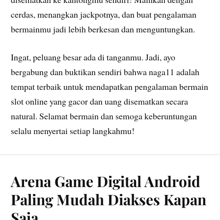
cerdas, menangkan jackpotnya, dan buat pengalaman
bermainmu jadi lebih berkesan dan menguntungkan.
Ingat, peluang besar ada di tanganmu. Jadi, ayo
bergabung dan buktikan sendiri bahwa naga11 adalah
tempat terbaik untuk mendapatkan pengalaman bermain
slot online yang gacor dan uang disematkan secara
natural. Selamat bermain dan semoga keberuntungan
selalu menyertai setiap langkahmu!
Arena Game Digital Android
Paling Mudah Diakses Kapan
Saja