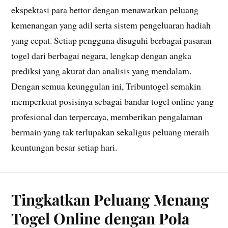
ekspektasi para bettor dengan menawarkan peluang
kemenangan yang adil serta sistem pengeluaran hadiah
yang cepat. Setiap pengguna disuguhi berbagai pasaran
togel dari berbagai negara, lengkap dengan angka
prediksi yang akurat dan analisis yang mendalam.
Dengan semua keunggulan ini, Tribuntogel semakin
memperkuat posisinya sebagai bandar togel online yang
profesional dan terpercaya, memberikan pengalaman
bermain yang tak terlupakan sekaligus peluang meraih
keuntungan besar setiap hari.
Tingkatkan Peluang Menang
Togel Online dengan Pola