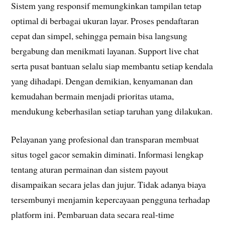
Sistem yang responsif memungkinkan tampilan tetap
optimal di berbagai ukuran layar. Proses pendaftaran
cepat dan simpel, sehingga pemain bisa langsung
bergabung dan menikmati layanan. Support live chat
serta pusat bantuan selalu siap membantu setiap kendala
yang dihadapi. Dengan demikian, kenyamanan dan
kemudahan bermain menjadi prioritas utama,
mendukung keberhasilan setiap taruhan yang dilakukan.
Pelayanan yang profesional dan transparan membuat
situs togel gacor semakin diminati. Informasi lengkap
tentang aturan permainan dan sistem payout
disampaikan secara jelas dan jujur. Tidak adanya biaya
tersembunyi menjamin kepercayaan pengguna terhadap
platform ini. Pembaruan data secara real-time