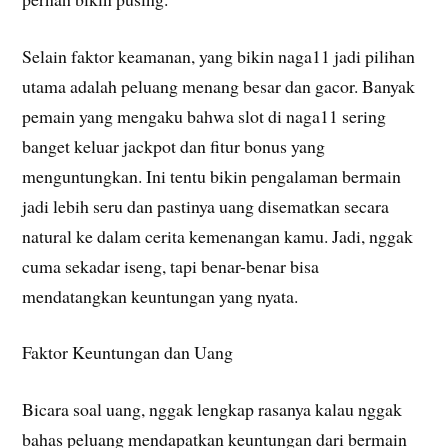
Selain faktor keamanan, yang bikin naga11 jadi pilihan
utama adalah peluang menang besar dan gacor. Banyak
pemain yang mengaku bahwa slot di naga11 sering
banget keluar jackpot dan fitur bonus yang
menguntungkan. Ini tentu bikin pengalaman bermain
jadi lebih seru dan pastinya uang disematkan secara
natural ke dalam cerita kemenangan kamu. Jadi, nggak
cuma sekadar iseng, tapi benar-benar bisa
mendatangkan keuntungan yang nyata.
Faktor Keuntungan dan Uang
Bicara soal uang, nggak lengkap rasanya kalau nggak
bahas peluang mendapatkan keuntungan dari bermain