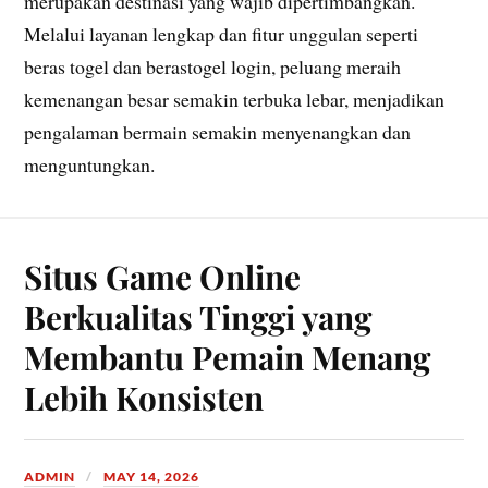
merupakan destinasi yang wajib dipertimbangkan.
Melalui layanan lengkap dan fitur unggulan seperti
beras togel dan berastogel login, peluang meraih
kemenangan besar semakin terbuka lebar, menjadikan
pengalaman bermain semakin menyenangkan dan
menguntungkan.
Situs Game Online
Berkualitas Tinggi yang
Membantu Pemain Menang
Lebih Konsisten
ADMIN
MAY 14, 2026