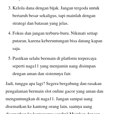
Kelola dana dengan bijak. Jangan tergoda untuk
bertaruh besar sekaligus, tapi mainlah dengan
strategi dan batasan yang jelas.
Fokus dan jangan terburu-buru. Nikmati setiap
putaran, karena keberuntungan bisa datang kapan
saja.
Pastikan selalu bermain di platform terpercaya
seperti naga11 yang menjamin uang disimpan
dengan aman dan sistemnya fair.
Jadi, tunggu apa lagi? Segera bergabung dan rasakan
pengalaman bermain slot online gacor yang aman dan
menguntungkan di naga11. Jangan sampai uang
disematkan ke kantong orang lain, saatnya uang
disematkan ke kantongmu sendiri! Mainkan dengan