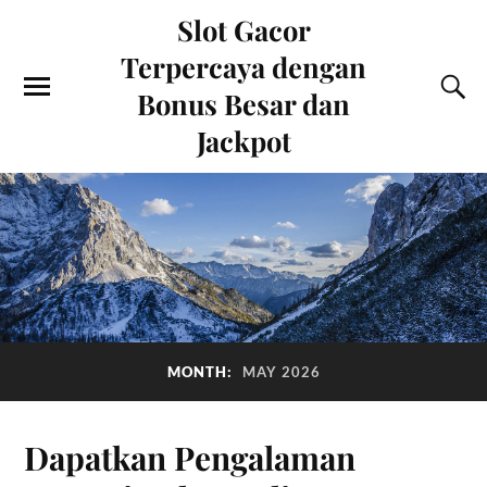
Slot Gacor
Terpercaya dengan
Bonus Besar dan
Jackpot
MONTH:
MAY 2026
Dapatkan Pengalaman