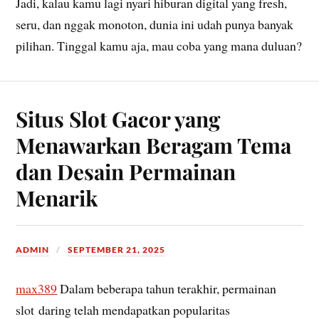
Jadi, kalau kamu lagi nyari hiburan digital yang fresh,
seru, dan nggak monoton, dunia ini udah punya banyak
pilihan. Tinggal kamu aja, mau coba yang mana duluan?
Situs Slot Gacor yang
Menawarkan Beragam Tema
dan Desain Permainan
Menarik
ADMIN
SEPTEMBER 21, 2025
max389
Dalam beberapa tahun terakhir, permainan
slot daring telah mendapatkan popularitas