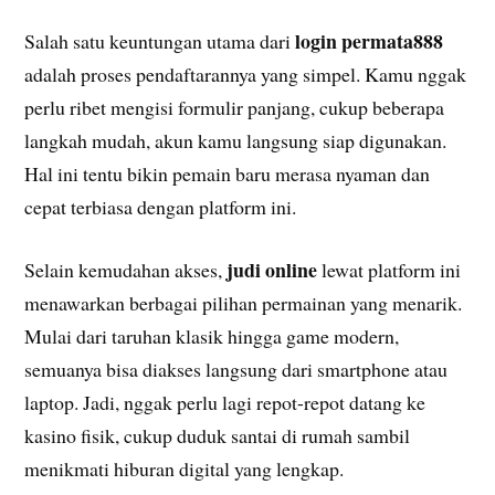
login permata888
Salah satu keuntungan utama dari
adalah proses pendaftarannya yang simpel. Kamu nggak
perlu ribet mengisi formulir panjang, cukup beberapa
langkah mudah, akun kamu langsung siap digunakan.
Hal ini tentu bikin pemain baru merasa nyaman dan
cepat terbiasa dengan platform ini.
judi online
Selain kemudahan akses,
lewat platform ini
menawarkan berbagai pilihan permainan yang menarik.
Mulai dari taruhan klasik hingga game modern,
semuanya bisa diakses langsung dari smartphone atau
laptop. Jadi, nggak perlu lagi repot-repot datang ke
kasino fisik, cukup duduk santai di rumah sambil
menikmati hiburan digital yang lengkap.