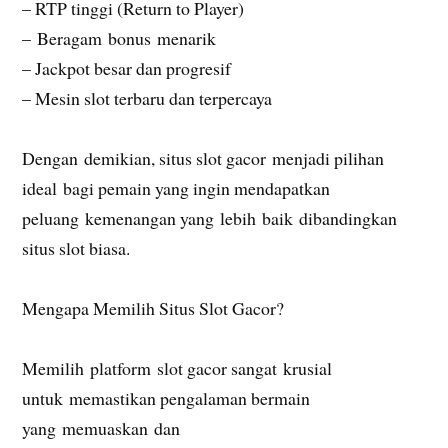
– RTP tinggi (Return to Player)
– Beragam bonus menarik
– Jackpot besar dan progresif
– Mesin slot terbaru dan terpercaya
Dengan demikian, situs slot gacor menjadi pilihan
ideal bagi pemain yang ingin mendapatkan
peluang kemenangan yang lebih baik dibandingkan
situs slot biasa.
Mengapa Memilih Situs Slot Gacor?
Memilih platform slot gacor sangat krusial
untuk memastikan pengalaman bermain
yang memuaskan dan