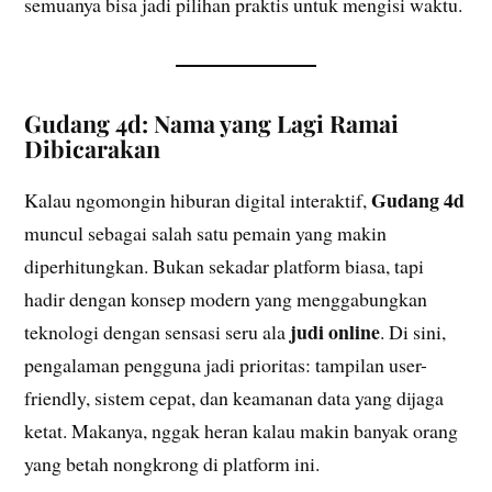
semuanya bisa jadi pilihan praktis untuk mengisi waktu.
Gudang 4d: Nama yang Lagi Ramai
Dibicarakan
Gudang 4d
Kalau ngomongin hiburan digital interaktif,
muncul sebagai salah satu pemain yang makin
diperhitungkan. Bukan sekadar platform biasa, tapi
hadir dengan konsep modern yang menggabungkan
judi online
teknologi dengan sensasi seru ala
. Di sini,
pengalaman pengguna jadi prioritas: tampilan user-
friendly, sistem cepat, dan keamanan data yang dijaga
ketat. Makanya, nggak heran kalau makin banyak orang
yang betah nongkrong di platform ini.