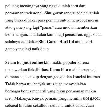
peluang menangnya yang nggak kalah seru dari
Slot gacor
permainan tradisional.
sendiri adalah istilah
yang biasa dipakai para pemain untuk menyebut mesin
atau game yang lagi “panas” atau mudah memberikan
kemenangan. Jadi kalau kamu lagi penasaran, nggak ada
Slot Gacor Hari Ini
salahnya cek daftar
untuk cari
game yang lagi naik daun.
judi online
Selain itu,
kini makin populer karena
menawarkan fleksibilitas. Kamu bisa main kapan saja,
di mana saja, cukup dengan gadget dan koneksi internet.
Tidak hanya itu, banyak situs juga menyediakan
berbagai bonus menarik yang bikin permainan makin
slot gacor
seru. Makanya, banyak pemain yang memilih
sebagai hiburan sekaligus peluang untuk dapat cuan