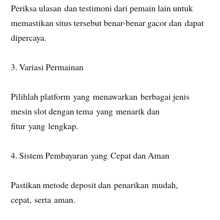
Periksa ulasan dan testimoni dari pemain lain untuk
memastikan situs tersebut benar-benar gacor dan dapat
dipercaya.
3. Variasi Permainan
Pilihlah platform yang menawarkan berbagai jenis
mesin slot dengan tema yang menarik dan
fitur yang lengkap.
4. Sistem Pembayaran yang Cepat dan Aman
Pastikan metode deposit dan penarikan mudah,
cepat, serta aman.