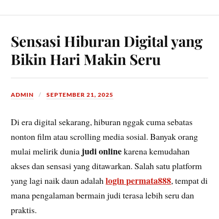
Sensasi Hiburan Digital yang
Bikin Hari Makin Seru
ADMIN
SEPTEMBER 21, 2025
Di era digital sekarang, hiburan nggak cuma sebatas
nonton film atau scrolling media sosial. Banyak orang
judi online
mulai melirik dunia
karena kemudahan
akses dan sensasi yang ditawarkan. Salah satu platform
login permata888
yang lagi naik daun adalah
, tempat di
mana pengalaman bermain judi terasa lebih seru dan
praktis.