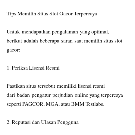
Tips Memilih Situs Slot Gacor Terpercaya
Untuk mendapatkan pengalaman yang optimal,
berikut adalah beberapa saran saat memilih situs slot
gacor:
1. Periksa Lisensi Resmi
Pastikan situs tersebut memiliki lisensi resmi
dari badan pengatur perjudian online yang terpercaya
seperti PAGCOR, MGA, atau BMM Testlabs.
2. Reputasi dan Ulasan Pengguna