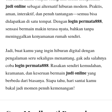
judi online
sebagai alternatif hiburan modern. Praktis,
aman, interaktif, dan penuh tantangan—semua bisa
login permata888
didapatkan di satu tempat. Dengan
,
sensasi bermain makin terasa nyata, bahkan tanpa
meninggalkan kenyamanan rumah sendiri.
Jadi, buat kamu yang ingin hiburan digital dengan
pengalaman seru sekaligus menantang, gak ada salahnya
login permata888
coba
. Rasakan sendiri kemudahan,
judi online
keamanan, dan keseruan bermain
yang
berbeda dari biasanya. Siapa tahu, hari santai kamu
bakal jadi momen penuh kemenangan!