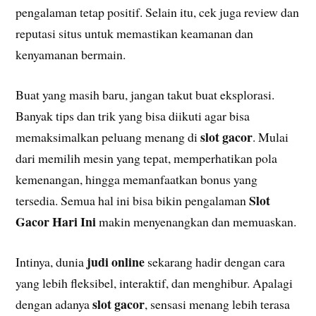
pengalaman tetap positif. Selain itu, cek juga review dan
reputasi situs untuk memastikan keamanan dan
kenyamanan bermain.
Buat yang masih baru, jangan takut buat eksplorasi.
Banyak tips dan trik yang bisa diikuti agar bisa
slot gacor
memaksimalkan peluang menang di
. Mulai
dari memilih mesin yang tepat, memperhatikan pola
kemenangan, hingga memanfaatkan bonus yang
Slot
tersedia. Semua hal ini bisa bikin pengalaman
Gacor Hari Ini
makin menyenangkan dan memuaskan.
judi online
Intinya, dunia
sekarang hadir dengan cara
yang lebih fleksibel, interaktif, dan menghibur. Apalagi
slot gacor
dengan adanya
, sensasi menang lebih terasa