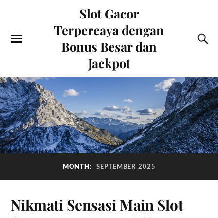
Slot Gacor
Terpercaya dengan
Bonus Besar dan
Jackpot
MONTH:
SEPTEMBER 2025
Nikmati Sensasi Main Slot