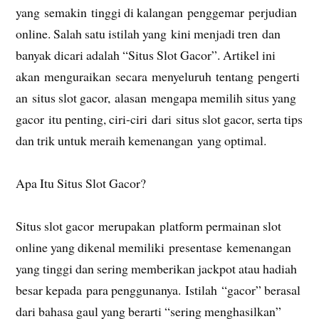
yang semakin tinggi di kalangan penggemar perjudian
online. Salah satu istilah yang kini menjadi tren dan
banyak dicari adalah “Situs Slot Gacor”. Artikel ini
akan menguraikan secara menyeluruh tentang pengerti
an situs slot gacor, alasan mengapa memilih situs yang
gacor itu penting, ciri-ciri dari situs slot gacor, serta tips
dan trik untuk meraih kemenangan yang optimal.
Apa Itu Situs Slot Gacor?
Situs slot gacor merupakan platform permainan slot
online yang dikenal memiliki presentase kemenangan
yang tinggi dan sering memberikan jackpot atau hadiah
besar kepada para penggunanya. Istilah “gacor” berasal
dari bahasa gaul yang berarti “sering menghasilkan”