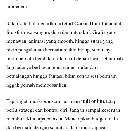
tambahan.
Slot Gacor Hari Ini
Salah satu hal menarik dari
adalah
fitur-fiturnya yang modern dan interaktif. Grafis yang
menawan, animasi yang smooth, hingga suara yang
bikin pengalaman bermain makin hidup, semuanya
bikin pemain betah lama-lama di depan layar. Ditambah
lagi, adanya berbagai tema game, mulai dari
petualangan hingga fantasi, bikin setiap sesi bermain
nggak pernah membosankan.
judi online
Tapi ingat, meskipun seru, bermain
tetap
perlu strategi dan kontrol diri. Jangan sampai keseruan
membuat kita lupa batasan. Menetapkan budget main
dan bermain dengan santai adalah kunci supaya