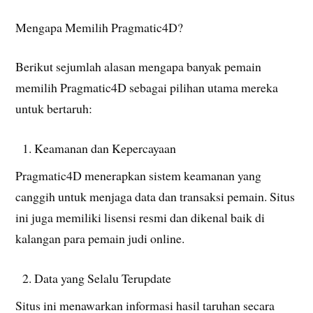
Mengapa Memilih Pragmatic4D?
Berikut sejumlah alasan mengapa banyak pemain
memilih Pragmatic4D sebagai pilihan utama mereka
untuk bertaruh:
Keamanan dan Kepercayaan
Pragmatic4D menerapkan sistem keamanan yang
canggih untuk menjaga data dan transaksi pemain. Situs
ini juga memiliki lisensi resmi dan dikenal baik di
kalangan para pemain judi online.
Data yang Selalu Terupdate
Situs ini menawarkan informasi hasil taruhan secara