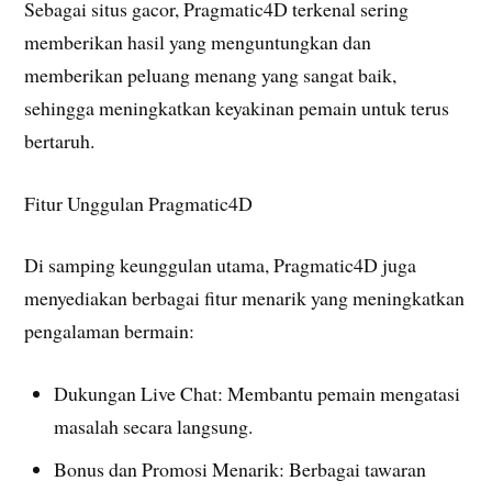
Sebagai situs gacor, Pragmatic4D terkenal sering
memberikan hasil yang menguntungkan dan
memberikan peluang menang yang sangat baik,
sehingga meningkatkan keyakinan pemain untuk terus
bertaruh.
Fitur Unggulan Pragmatic4D
Di samping keunggulan utama, Pragmatic4D juga
menyediakan berbagai fitur menarik yang meningkatkan
pengalaman bermain:
Dukungan Live Chat: Membantu pemain mengatasi
masalah secara langsung.
Bonus dan Promosi Menarik: Berbagai tawaran