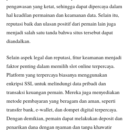
pengawasan yang ketat, sehingga dapat dipercaya dalam
hal keadilan permainan dan keamanan data. Selain itu,
reputasi baik dan ulasan positif dari pemain lain juga
menjadi salah satu tanda bahwa situs tersebut dapat
diandalkan.
Selain aspek legal dan reputasi, fitur keamanan menjadi
faktor penting dalam memilih slot online terpercaya.
Platform yang terpercaya biasanya menggunakan
enkripsi SSL untuk melindungi data pribadi dan
transaksi keuangan pemain. Mereka juga menyediakan
metode pembayaran yang beragam dan aman, seperti
transfer bank, e-wallet, dan dompet digital terpercaya.
Dengan demikian, pemain dapat melakukan deposit dan
penarikan dana dengan nyaman dan tanpa khawatir