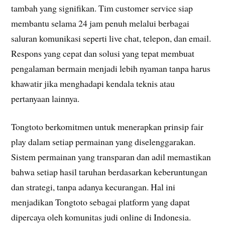
tambah yang signifikan. Tim customer service siap
membantu selama 24 jam penuh melalui berbagai
saluran komunikasi seperti live chat, telepon, dan email.
Respons yang cepat dan solusi yang tepat membuat
pengalaman bermain menjadi lebih nyaman tanpa harus
khawatir jika menghadapi kendala teknis atau
pertanyaan lainnya.
Tongtoto berkomitmen untuk menerapkan prinsip fair
play dalam setiap permainan yang diselenggarakan.
Sistem permainan yang transparan dan adil memastikan
bahwa setiap hasil taruhan berdasarkan keberuntungan
dan strategi, tanpa adanya kecurangan. Hal ini
menjadikan Tongtoto sebagai platform yang dapat
dipercaya oleh komunitas judi online di Indonesia.