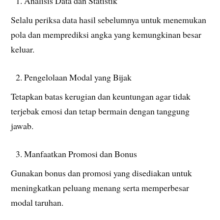
Analisis Data dan Statistik
Selalu periksa data hasil sebelumnya untuk menemukan
pola dan memprediksi angka yang kemungkinan besar
keluar.
Pengelolaan Modal yang Bijak
Tetapkan batas kerugian dan keuntungan agar tidak
terjebak emosi dan tetap bermain dengan tanggung
jawab.
Manfaatkan Promosi dan Bonus
Gunakan bonus dan promosi yang disediakan untuk
meningkatkan peluang menang serta memperbesar
modal taruhan.