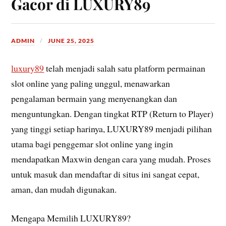
Gacor di LUXURY89
ADMIN
JUNE 25, 2025
luxury89
telah menjadi salah satu platform permainan
slot online yang paling unggul, menawarkan
pengalaman bermain yang menyenangkan dan
menguntungkan. Dengan tingkat RTP (Return to Player)
yang tinggi setiap harinya, LUXURY89 menjadi pilihan
utama bagi penggemar slot online yang ingin
mendapatkan Maxwin dengan cara yang mudah. Proses
untuk masuk dan mendaftar di situs ini sangat cepat,
aman, dan mudah digunakan.
Mengapa Memilih LUXURY89?