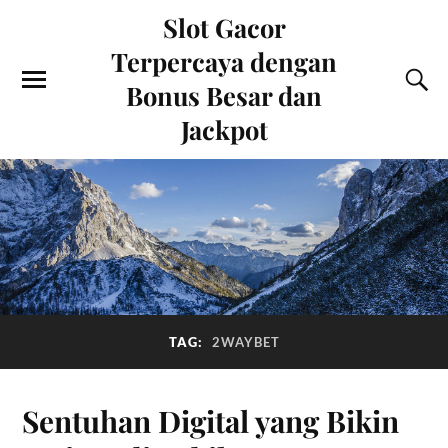
Slot Gacor
Terpercaya dengan
Bonus Besar dan
Jackpot
TAG:
2WAYBET
Sentuhan Digital yang Bikin