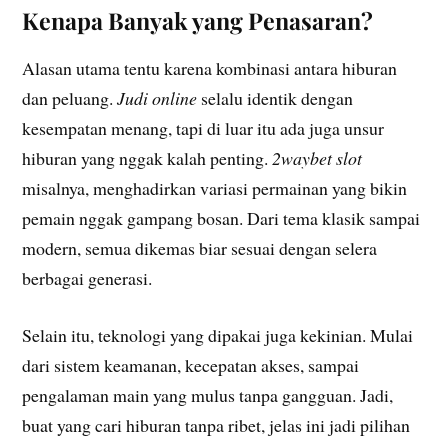
Kenapa Banyak yang Penasaran?
Alasan utama tentu karena kombinasi antara hiburan
dan peluang.
Judi online
selalu identik dengan
kesempatan menang, tapi di luar itu ada juga unsur
hiburan yang nggak kalah penting.
2waybet slot
misalnya, menghadirkan variasi permainan yang bikin
pemain nggak gampang bosan. Dari tema klasik sampai
modern, semua dikemas biar sesuai dengan selera
berbagai generasi.
Selain itu, teknologi yang dipakai juga kekinian. Mulai
dari sistem keamanan, kecepatan akses, sampai
pengalaman main yang mulus tanpa gangguan. Jadi,
buat yang cari hiburan tanpa ribet, jelas ini jadi pilihan