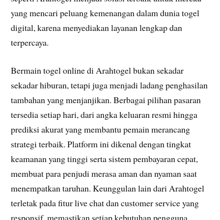
yang mencari peluang kemenangan dalam dunia togel
digital, karena menyediakan layanan lengkap dan
terpercaya.
Bermain togel online di Arahtogel bukan sekadar
sekadar hiburan, tetapi juga menjadi ladang penghasilan
tambahan yang menjanjikan. Berbagai pilihan pasaran
tersedia setiap hari, dari angka keluaran resmi hingga
prediksi akurat yang membantu pemain merancang
strategi terbaik. Platform ini dikenal dengan tingkat
keamanan yang tinggi serta sistem pembayaran cepat,
membuat para penjudi merasa aman dan nyaman saat
menempatkan taruhan. Keunggulan lain dari Arahtogel
terletak pada fitur live chat dan customer service yang
responsif, memastikan setiap kebutuhan pengguna