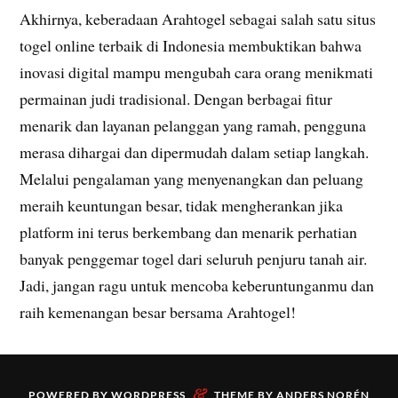
Akhirnya, keberadaan Arahtogel sebagai salah satu situs
togel online terbaik di Indonesia membuktikan bahwa
inovasi digital mampu mengubah cara orang menikmati
permainan judi tradisional. Dengan berbagai fitur
menarik dan layanan pelanggan yang ramah, pengguna
merasa dihargai dan dipermudah dalam setiap langkah.
Melalui pengalaman yang menyenangkan dan peluang
meraih keuntungan besar, tidak mengherankan jika
platform ini terus berkembang dan menarik perhatian
banyak penggemar togel dari seluruh penjuru tanah air.
Jadi, jangan ragu untuk mencoba keberuntunganmu dan
raih kemenangan besar bersama Arahtogel!
&
POWERED BY
WORDPRESS
THEME BY
ANDERS NORÉN