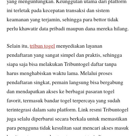
yang menguntungkan. Keunggulan utama dari platform
ini terletak pada kecepatan transaksi dan sistem
keamanan yang terjamin, sehingga para bettor tidak
perlu khawatir data pribadi maupun dana mereka hilang.
Selain itu,
tribun togel
menyediakan layanan
pendaftaran yang sangat simpel dan praktis, sehingga
siapa saja bisa melakukan Tribuntogel daftar tanpa
harus menghabiskan waktu lama. Melalui proses
pendaftaran singkat, pemain langsung bisa bergabung
dan mendapatkan akses ke berbagai pasaran togel
favorit, termasuk bandar togel terpercaya yang sudah
terintegrasi dalam satu platform. Link resmi Tribuntogel
juga selalu diperbarui secara berkala untuk memastikan
para pengguna tidak kesulitan saat mencari akses masuk