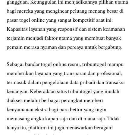
gangguan. Keunggulan ini menjadikannya pilihan utama
bagi mereka yang mengincar peluang menang besar di
pasar togel online yang sangat kompetitif saat ini.
Kapasitas layanan yang responsif dan sistem keamanan
terjamin menjadi faktor utama yang membuat banyak
pemain merasa nyaman dan percaya untuk bergabung.
Sebagai bandar togel online resmi, tribuntogel mampu
memberikan layanan yang transparan dan profesional,
termasuk dalam pengelolaan data pribadi dan transaksi
keuangan. Keberadaan situs tribuntogel yang mudah
diakses melalui berbagai perangkat memberi
kenyamanan ekstra bagi para bettor yang ingin
memasang angka kapan saja dan di mana saja. Tidak
hanya itu, platform ini juga menawarkan beragam