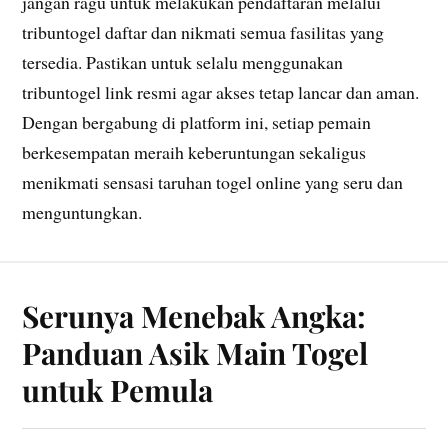
jangan ragu untuk melakukan pendaftaran melalui
tribuntogel daftar dan nikmati semua fasilitas yang
tersedia. Pastikan untuk selalu menggunakan
tribuntogel link resmi agar akses tetap lancar dan aman.
Dengan bergabung di platform ini, setiap pemain
berkesempatan meraih keberuntungan sekaligus
menikmati sensasi taruhan togel online yang seru dan
menguntungkan.
Serunya Menebak Angka:
Panduan Asik Main Togel
untuk Pemula