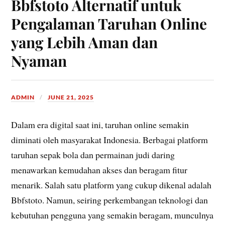
Bbfstoto Alternatif untuk
Pengalaman Taruhan Online
yang Lebih Aman dan
Nyaman
ADMIN
JUNE 21, 2025
Dalam era digital saat ini, taruhan online semakin
diminati oleh masyarakat Indonesia. Berbagai platform
taruhan sepak bola dan permainan judi daring
menawarkan kemudahan akses dan beragam fitur
menarik. Salah satu platform yang cukup dikenal adalah
Bbfstoto. Namun, seiring perkembangan teknologi dan
kebutuhan pengguna yang semakin beragam, munculnya