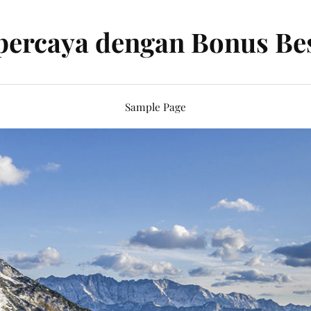
percaya dengan Bonus Be
Sample Page