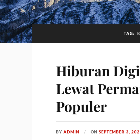
TAG:
Hiburan Digi
Lewat Perma
Populer
BY
ADMIN
ON
SEPTEMBER 3, 202