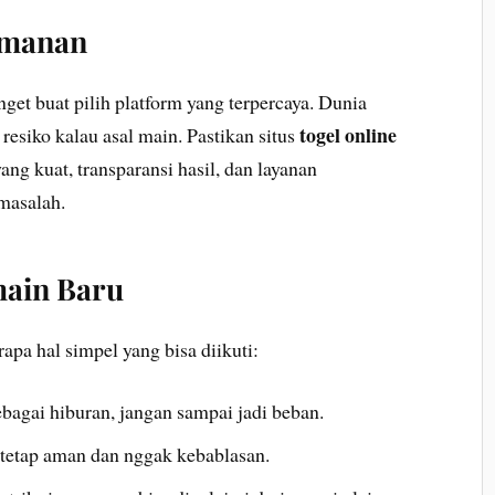
amanan
get buat pilih platform yang terpercaya. Dunia
togel online
a resiko kalau asal main. Pastikan situs
ng kuat, transparansi hasil, dan layanan
masalah.
main Baru
pa hal simpel yang bisa diikuti:
agai hiburan, jangan sampai jadi beban.
 tetap aman dan nggak kebablasan.