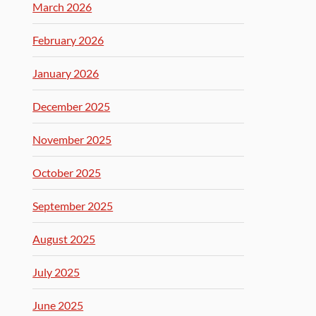
March 2026
February 2026
January 2026
December 2025
November 2025
October 2025
September 2025
August 2025
July 2025
June 2025