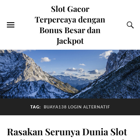
Slot Gacor
Terpercaya dengan
Bonus Besar dan
Jackpot
TAG:
BUAYA138 LOGIN ALTERNATIF
Rasakan Serunya Dunia Slot