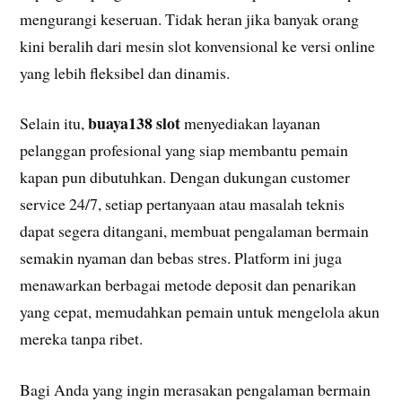
mengurangi keseruan. Tidak heran jika banyak orang
kini beralih dari mesin slot konvensional ke versi online
yang lebih fleksibel dan dinamis.
buaya138 slot
Selain itu,
menyediakan layanan
pelanggan profesional yang siap membantu pemain
kapan pun dibutuhkan. Dengan dukungan customer
service 24/7, setiap pertanyaan atau masalah teknis
dapat segera ditangani, membuat pengalaman bermain
semakin nyaman dan bebas stres. Platform ini juga
menawarkan berbagai metode deposit dan penarikan
yang cepat, memudahkan pemain untuk mengelola akun
mereka tanpa ribet.
Bagi Anda yang ingin merasakan pengalaman bermain