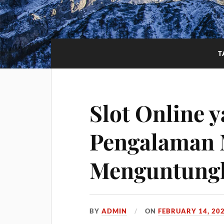
T
Slot Online
Pengalaman 
Menguntung
BY
ADMIN
ON
FEBRUARY 14, 20