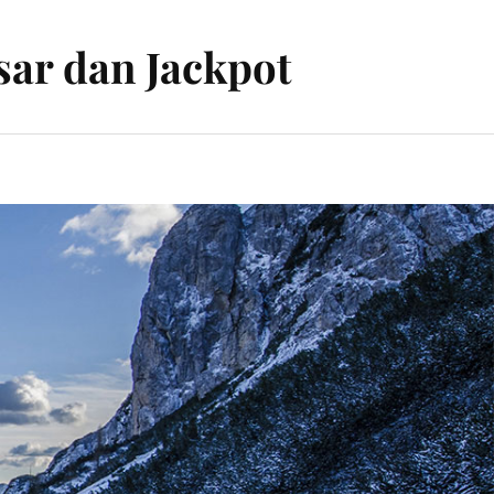
sar dan Jackpot