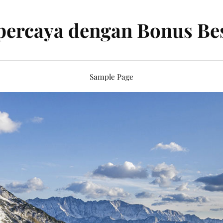
percaya dengan Bonus Be
Sample Page