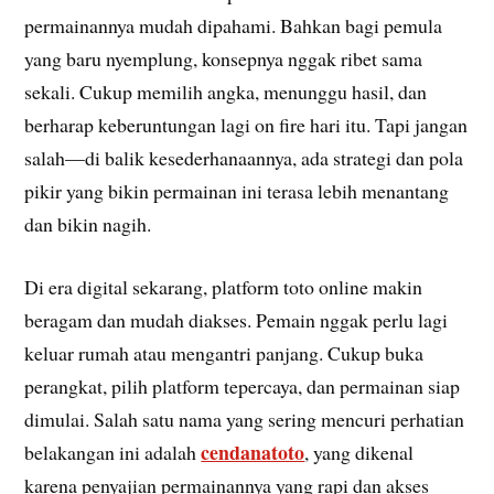
permainannya mudah dipahami. Bahkan bagi pemula
yang baru nyemplung, konsepnya nggak ribet sama
sekali. Cukup memilih angka, menunggu hasil, dan
berharap keberuntungan lagi on fire hari itu. Tapi jangan
salah—di balik kesederhanaannya, ada strategi dan pola
pikir yang bikin permainan ini terasa lebih menantang
dan bikin nagih.
Di era digital sekarang, platform toto online makin
beragam dan mudah diakses. Pemain nggak perlu lagi
keluar rumah atau mengantri panjang. Cukup buka
perangkat, pilih platform tepercaya, dan permainan siap
dimulai. Salah satu nama yang sering mencuri perhatian
cendanatoto
belakangan ini adalah
, yang dikenal
karena penyajian permainannya yang rapi dan akses