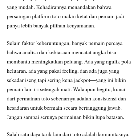
yang mudah. Kehadirannya menandakan bahwa
persaingan platform toto makin ketat dan pemain jadi
punya lebih banyak pilihan kenyamanan.
Selain faktor keberuntungan, banyak pemain percaya
bahwa analisa dan kebiasaan mencatat angka bisa
membantu meningkatkan peluang. Ada yang ngulik pola
keluaran, ada yang pakai feeling, dan ada juga yang
sekadar iseng tapi sering kena jackpot—yang ini bikin
pemain lain iri setengah mati. Walaupun begitu, kunci
dari permainan toto sebenarnya adalah konsistensi dan
kesadaran untuk bermain secara bertanggung jawab.
Jangan sampai serunya permainan bikin lupa batasan.
Salah satu daya tarik lain dari toto adalah komunitasnya.