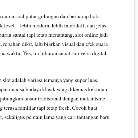
n cuma soal putar gulungan dan berharap hoki
ik level—lebih modern, lebih interaktif, dan jelas
uran santai tapi tetap menantang, slot online jadi
 rebahan dikit, lalu biarkan visual dan efek suara
waktu. Yes, ini hiburan cepat saji versi digital,
 slot adalah variasi temanya yang super luas.
mpai nuansa budaya klasik yang dikemas kekinian.
gabungkan unsur tradisional dengan mekanisme
terasa familiar tapi tetap fresh. Cocok buat
t, sekaligus pemain lama yang cari tantangan baru