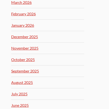
March 2026
February 2026
January 2026
December 2025
November 2025
October 2025
September 2025
August 2025
July 2025
June 2025