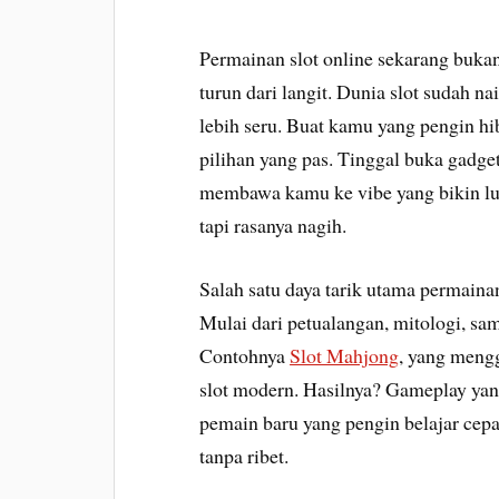
Permainan slot online sekarang buka
turun dari langit. Dunia slot sudah na
lebih seru. Buat kamu yang pengin hib
pilihan yang pas. Tinggal buka gadget,
membawa kamu ke vibe yang bikin lupa 
tapi rasanya nagih.
Salah satu daya tarik utama permainan
Mulai dari petualangan, mitologi, sa
Contohnya
Slot Mahjong
, yang meng
slot modern. Hasilnya? Gameplay yang 
pemain baru yang pengin belajar cepa
tanpa ribet.