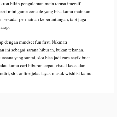
nkron bikin pengalaman main terasa imersif.
perti mini game console yang bisa kamu mainkan
kan sekadar permainan keberuntungan, tapi juga
garap.
ap dengan mindset fun first. Nikmati
an ini sebagai sarana hiburan, bukan tekanan.
asana yang santai, slot bisa jadi cara asyik buat
alau kamu cari hiburan cepat, visual kece, dan
iri, slot online jelas layak masuk wishlist kamu.