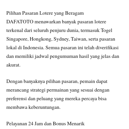
Pilihan Pasaran Lotere yang Beragam
DAFATOTO menawarkan banyak pasaran lotere
terkenal dari seluruh penjuru dunia, termasuk Togel
Singapore, Hongkong, Sydney, Taiwan, serta pasaran
lokal di Indonesia. Semua pasaran ini telah diverifikasi
dan memiliki jadwal pengumuman hasil yang jelas dan
akurat.
Dengan banyaknya pilihan pasaran, pemain dapat
merancang strategi permainan yang sesuai dengan
preferensi dan peluang yang mereka percaya bisa
membawa keberuntungan.
Pelayanan 24 Jam dan Bonus Menarik