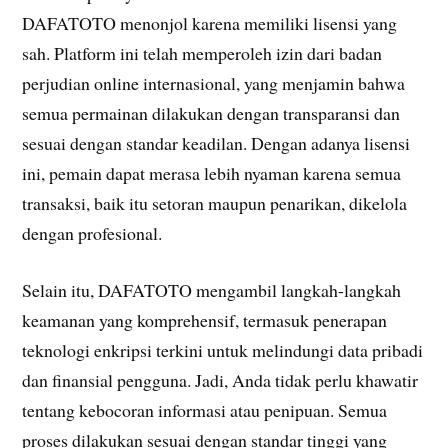
DAFATOTO menonjol karena memiliki lisensi yang
sah. Platform ini telah memperoleh izin dari badan
perjudian online internasional, yang menjamin bahwa
semua permainan dilakukan dengan transparansi dan
sesuai dengan standar keadilan. Dengan adanya lisensi
ini, pemain dapat merasa lebih nyaman karena semua
transaksi, baik itu setoran maupun penarikan, dikelola
dengan profesional.
Selain itu, DAFATOTO mengambil langkah-langkah
keamanan yang komprehensif, termasuk penerapan
teknologi enkripsi terkini untuk melindungi data pribadi
dan finansial pengguna. Jadi, Anda tidak perlu khawatir
tentang kebocoran informasi atau penipuan. Semua
proses dilakukan sesuai dengan standar tinggi yang