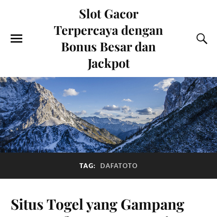
Slot Gacor
Terpercaya dengan
Bonus Besar dan
Jackpot
TAG:
DAFATOTO
Situs Togel yang Gampang