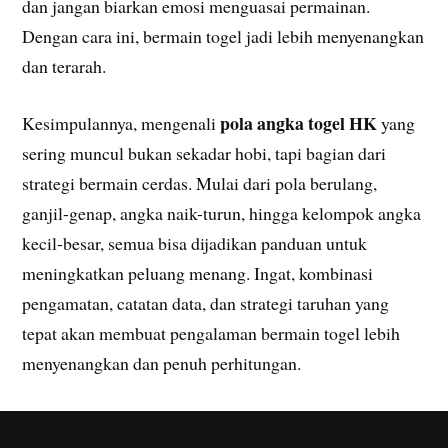
dan jangan biarkan emosi menguasai permainan.
Dengan cara ini, bermain togel jadi lebih menyenangkan
dan terarah.
pola angka togel HK
Kesimpulannya, mengenali
yang
sering muncul bukan sekadar hobi, tapi bagian dari
strategi bermain cerdas. Mulai dari pola berulang,
ganjil-genap, angka naik-turun, hingga kelompok angka
kecil-besar, semua bisa dijadikan panduan untuk
meningkatkan peluang menang. Ingat, kombinasi
pengamatan, catatan data, dan strategi taruhan yang
tepat akan membuat pengalaman bermain togel lebih
menyenangkan dan penuh perhitungan.