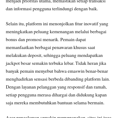
menjadi prioritas utama, memastikan setiap transaksi
dan informasi pengguna terlindungi dengan baik.
Selain itu, platform ini menonjolkan fitur inovatif yang
meningkatkan peluang kemenangan melalui berbagai
bonus dan promosi menarik. Pemain dapat
memanfaatkan berbagai penawaran khusus saat
melakukan deposit, sehingga peluang mendapatkan
jackpot besar semakin terbuka lebar. Tidak heran jika
banyak pemain menyebut bahwa emaswin benar-benar
menghadirkan sensasi berbeda dibanding platform lain.
Dengan layanan pelanggan yang responsif dan ramah,
setiap pengguna merasa dihargai dan didukung kapan
saja mereka membutuhkan bantuan selama bermain.
Agar pengalaman semakin menyenangkan, situs ini juga