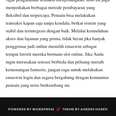
menyediakan berbagai metode pembayaran yang
fleksibel dan terpercaya. Pemain bisa melakukan
transaksi kapan saja tanpa kendala, berkat sistem yang
stabil dan terintegrasi dengan baik. Melalui kemudahan
akses dan layanan yang prima, tidak heran jika banyak
penggemar judi online memilih emaswin sebagai
tempat favorit mereka bermain slot online. Jika Anda
ingin merasakan sensasi berbeda dan peluang meraih
kemenangan fantastis, jangan ragu untuk melakukan
emaswin login dan segera bergabung dengan komunitas
pemain yang terus berkembang ini.
&
POWERED BY
WORDPRESS
THEME BY
ANDERS NORÉN