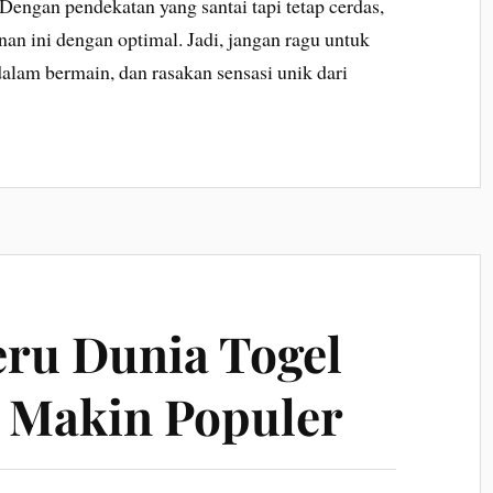
 Dengan pendekatan yang santai tapi tetap cerdas,
an ini dengan optimal. Jadi, jangan ragu untuk
alam bermain, dan rasakan sensasi unik dari
eru Dunia Togel
 Makin Populer