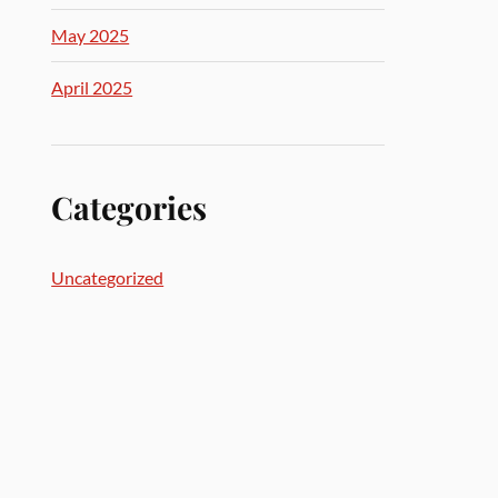
May 2025
April 2025
Categories
Uncategorized