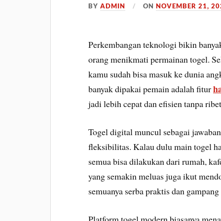
BY
ADMIN
ON
NOVEMBER 21, 20
Perkembangan teknologi bikin banyak 
orang menikmati permainan togel. Se
kamu sudah bisa masuk ke dunia angk
ha
banyak dipakai pemain adalah fitur
jadi lebih cepat dan efisien tanpa ribet
Togel digital muncul sebagai jawaba
fleksibilitas. Kalau dulu main togel h
semua bisa dilakukan dari rumah, kaf
yang semakin meluas juga ikut mendor
semuanya serba praktis dan gampang 
Platform togel modern biasanya mena