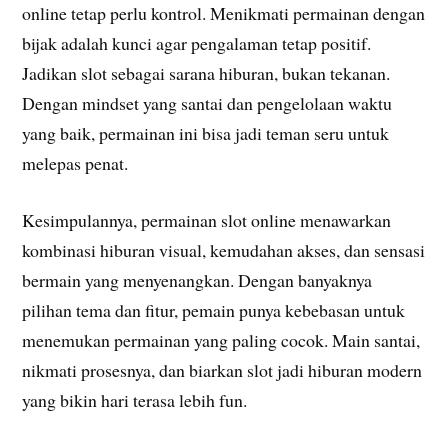
online tetap perlu kontrol. Menikmati permainan dengan
bijak adalah kunci agar pengalaman tetap positif.
Jadikan slot sebagai sarana hiburan, bukan tekanan.
Dengan mindset yang santai dan pengelolaan waktu
yang baik, permainan ini bisa jadi teman seru untuk
melepas penat.
Kesimpulannya, permainan slot online menawarkan
kombinasi hiburan visual, kemudahan akses, dan sensasi
bermain yang menyenangkan. Dengan banyaknya
pilihan tema dan fitur, pemain punya kebebasan untuk
menemukan permainan yang paling cocok. Main santai,
nikmati prosesnya, dan biarkan slot jadi hiburan modern
yang bikin hari terasa lebih fun.