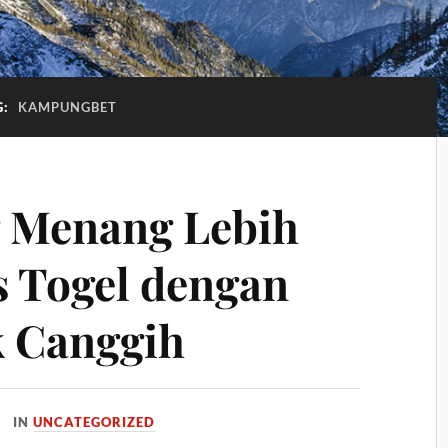
G:
KAMPUNGBET
g Menang Lebih
s Togel dengan
k Canggih
IN
UNCATEGORIZED