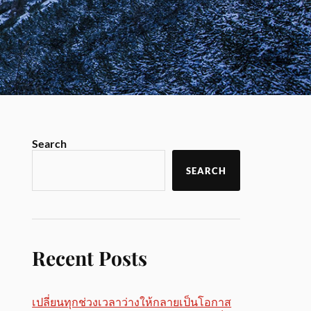
Search
SEARCH
Recent Posts
เปลี่ยนทุกช่วงเวลาว่างให้กลายเป็นโอกาส