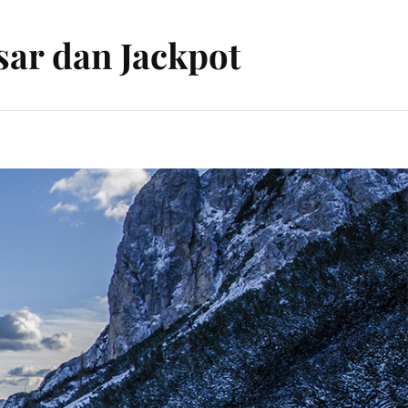
sar dan Jackpot