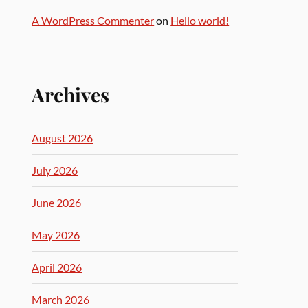
A WordPress Commenter
on
Hello world!
Archives
August 2026
July 2026
June 2026
May 2026
April 2026
March 2026