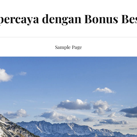
percaya dengan Bonus Be
Sample Page