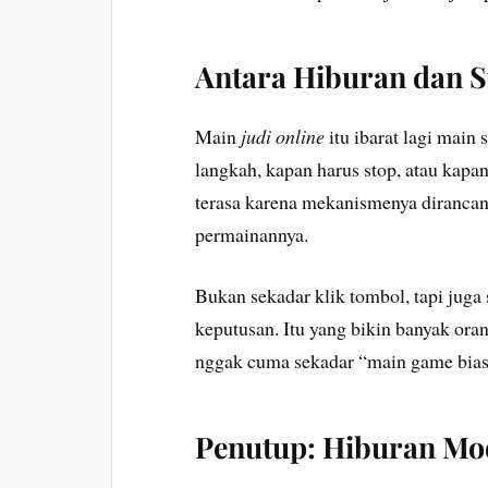
Antara Hiburan dan S
Main
judi online
itu ibarat lagi main 
langkah, kapan harus stop, atau kapan
terasa karena mekanismenya dirancan
permainannya.
Bukan sekadar klik tombol, tapi juga s
keputusan. Itu yang bikin banyak or
nggak cuma sekadar “main game bias
Penutup: Hiburan Mod