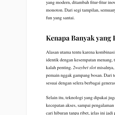
yang modern, ditambah fitur-fitur ino
monoton. Dari segi tampilan, semuanya 
fun yang santai.
Kenapa Banyak yang 
Alasan utama tentu karena kombinasi
identik dengan kesempatan menang, ta
kalah penting.
2waybet slot
misalnya,
pemain nggak gampang bosan. Dari t
sesuai dengan selera berbagai generas
Selain itu, teknologi yang dipakai ju
kecepatan akses, sampai pengalaman 
cari hiburan tanpa ribet, jelas ini jadi