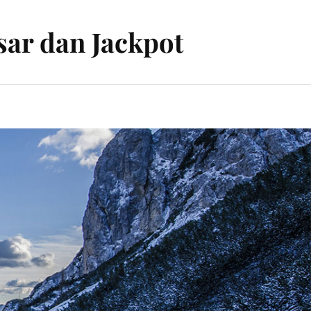
sar dan Jackpot