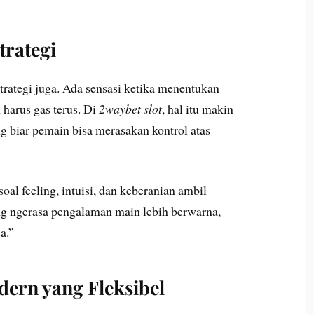
trategi
strategi juga. Ada sensasi ketika menentukan
 harus gas terus. Di
2waybet slot
, hal itu makin
g biar pemain bisa merasakan kontrol atas
oal feeling, intuisi, dan keberanian ambil
ang ngerasa pengalaman main lebih berwarna,
a.”
ern yang Fleksibel