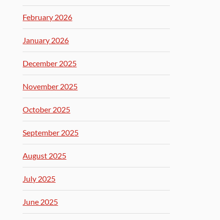
February 2026
January 2026
December 2025
November 2025
October 2025
September 2025
August 2025
July 2025
June 2025