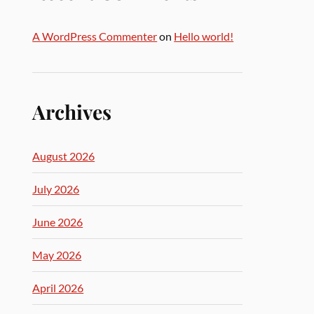
A WordPress Commenter
on
Hello world!
Archives
August 2026
July 2026
June 2026
May 2026
April 2026