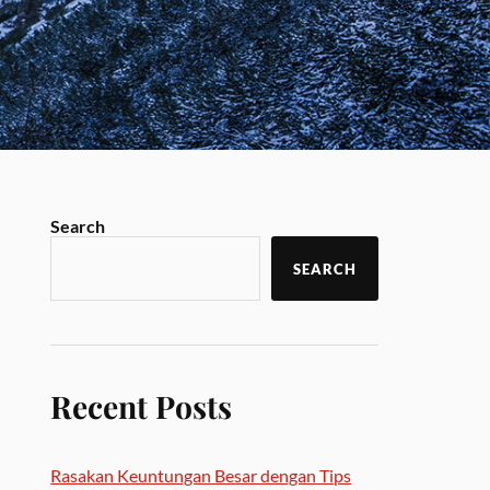
Search
SEARCH
Recent Posts
Rasakan Keuntungan Besar dengan Tips