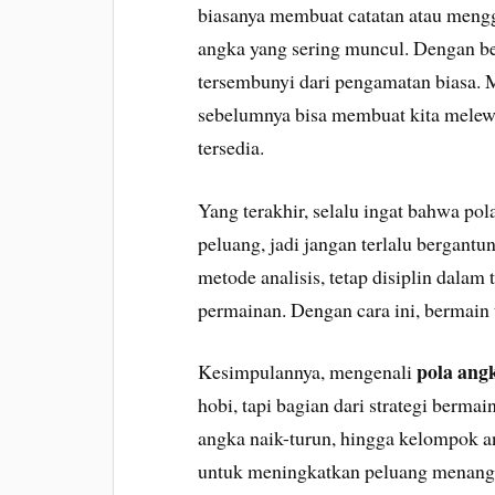
biasanya membuat catatan atau meng
angka yang sering muncul. Dengan beg
tersembunyi dari pengamatan biasa.
sebelumnya bisa membuat kita melewa
tersedia.
Yang terakhir, selalu ingat bahwa pol
peluang, jadi jangan terlalu bergant
metode analisis, tetap disiplin dala
permainan. Dengan cara ini, bermain 
pola ang
Kesimpulannya, mengenali
hobi, tapi bagian dari strategi bermai
angka naik-turun, hingga kelompok an
untuk meningkatkan peluang menang. 