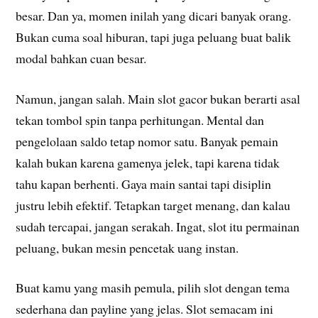
besar. Dan ya, momen inilah yang dicari banyak orang.
Bukan cuma soal hiburan, tapi juga peluang buat balik
modal bahkan cuan besar.
Namun, jangan salah. Main slot gacor bukan berarti asal
tekan tombol spin tanpa perhitungan. Mental dan
pengelolaan saldo tetap nomor satu. Banyak pemain
kalah bukan karena gamenya jelek, tapi karena tidak
tahu kapan berhenti. Gaya main santai tapi disiplin
justru lebih efektif. Tetapkan target menang, dan kalau
sudah tercapai, jangan serakah. Ingat, slot itu permainan
peluang, bukan mesin pencetak uang instan.
Buat kamu yang masih pemula, pilih slot dengan tema
sederhana dan payline yang jelas. Slot semacam ini