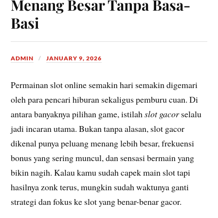
Menang Besar Tanpa Basa-
Basi
ADMIN
JANUARY 9, 2026
Permainan slot online semakin hari semakin digemari
oleh para pencari hiburan sekaligus pemburu cuan. Di
antara banyaknya pilihan game, istilah
slot gacor
selalu
jadi incaran utama. Bukan tanpa alasan, slot gacor
dikenal punya peluang menang lebih besar, frekuensi
bonus yang sering muncul, dan sensasi bermain yang
bikin nagih. Kalau kamu sudah capek main slot tapi
hasilnya zonk terus, mungkin sudah waktunya ganti
strategi dan fokus ke slot yang benar-benar gacor.