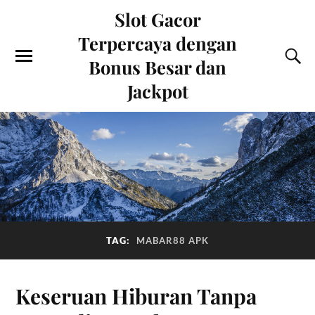
Slot Gacor
Terpercaya dengan
Bonus Besar dan
Jackpot
TAG:
MABAR88 APK
Keseruan Hiburan Tanpa