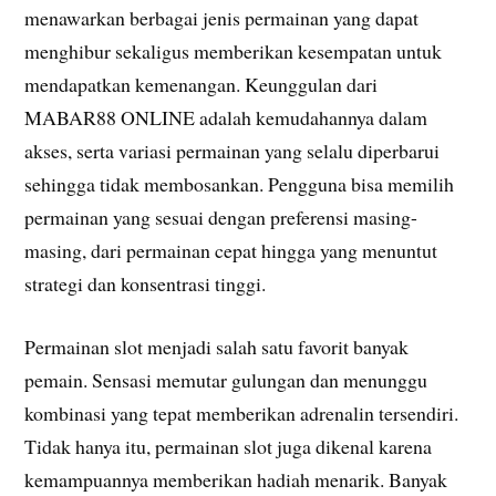
menawarkan berbagai jenis permainan yang dapat
menghibur sekaligus memberikan kesempatan untuk
mendapatkan kemenangan. Keunggulan dari
MABAR88 ONLINE adalah kemudahannya dalam
akses, serta variasi permainan yang selalu diperbarui
sehingga tidak membosankan. Pengguna bisa memilih
permainan yang sesuai dengan preferensi masing-
masing, dari permainan cepat hingga yang menuntut
strategi dan konsentrasi tinggi.
Permainan slot menjadi salah satu favorit banyak
pemain. Sensasi memutar gulungan dan menunggu
kombinasi yang tepat memberikan adrenalin tersendiri.
Tidak hanya itu, permainan slot juga dikenal karena
kemampuannya memberikan hadiah menarik. Banyak