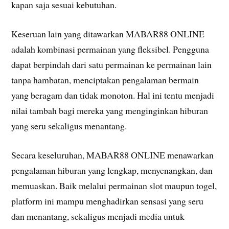
kapan saja sesuai kebutuhan.
Keseruan lain yang ditawarkan MABAR88 ONLINE
adalah kombinasi permainan yang fleksibel. Pengguna
dapat berpindah dari satu permainan ke permainan lain
tanpa hambatan, menciptakan pengalaman bermain
yang beragam dan tidak monoton. Hal ini tentu menjadi
nilai tambah bagi mereka yang menginginkan hiburan
yang seru sekaligus menantang.
Secara keseluruhan, MABAR88 ONLINE menawarkan
pengalaman hiburan yang lengkap, menyenangkan, dan
memuaskan. Baik melalui permainan slot maupun togel,
platform ini mampu menghadirkan sensasi yang seru
dan menantang, sekaligus menjadi media untuk