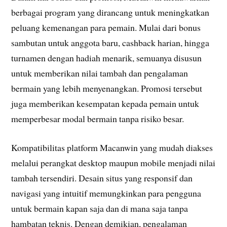
berbagai program yang dirancang untuk meningkatkan
peluang kemenangan para pemain. Mulai dari bonus
sambutan untuk anggota baru, cashback harian, hingga
turnamen dengan hadiah menarik, semuanya disusun
untuk memberikan nilai tambah dan pengalaman
bermain yang lebih menyenangkan. Promosi tersebut
juga memberikan kesempatan kepada pemain untuk
memperbesar modal bermain tanpa risiko besar.
Kompatibilitas platform Macanwin yang mudah diakses
melalui perangkat desktop maupun mobile menjadi nilai
tambah tersendiri. Desain situs yang responsif dan
navigasi yang intuitif memungkinkan para pengguna
untuk bermain kapan saja dan di mana saja tanpa
hambatan teknis. Dengan demikian, pengalaman