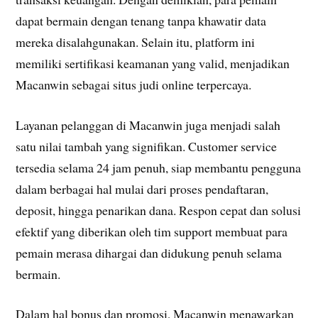
dapat bermain dengan tenang tanpa khawatir data
mereka disalahgunakan. Selain itu, platform ini
memiliki sertifikasi keamanan yang valid, menjadikan
Macanwin sebagai situs judi online terpercaya.
Layanan pelanggan di Macanwin juga menjadi salah
satu nilai tambah yang signifikan. Customer service
tersedia selama 24 jam penuh, siap membantu pengguna
dalam berbagai hal mulai dari proses pendaftaran,
deposit, hingga penarikan dana. Respon cepat dan solusi
efektif yang diberikan oleh tim support membuat para
pemain merasa dihargai dan didukung penuh selama
bermain.
Dalam hal bonus dan promosi, Macanwin menawarkan