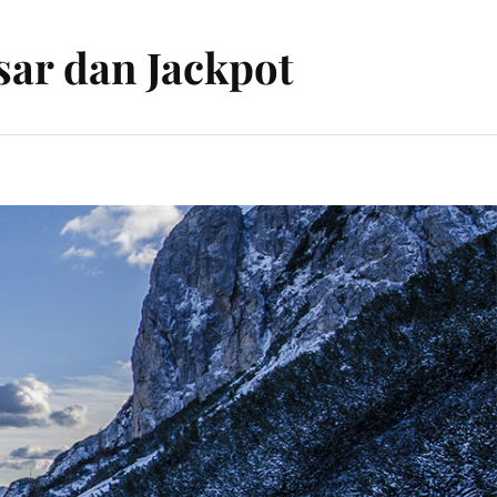
sar dan Jackpot