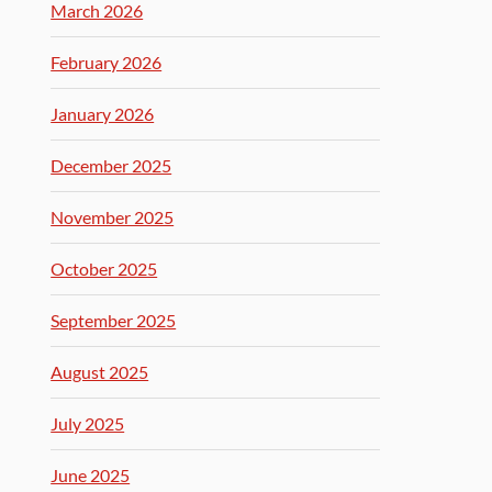
March 2026
February 2026
January 2026
December 2025
November 2025
October 2025
September 2025
August 2025
July 2025
June 2025