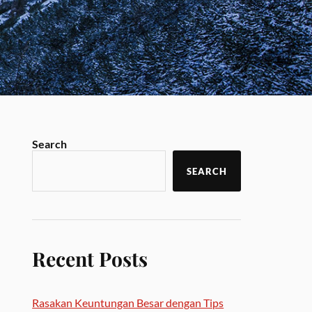
Search
SEARCH
Recent Posts
Rasakan Keuntungan Besar dengan Tips