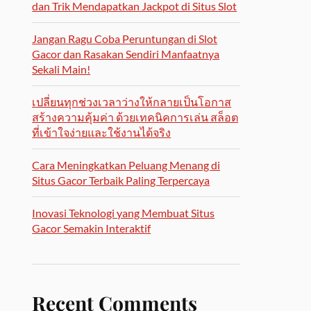
dan Trik Mendapatkan Jackpot di Situs Slot
Jangan Ragu Coba Peruntungan di Slot
Gacor dan Rasakan Sendiri Manfaatnya
Sekali Main!
เปลี่ยนทุกช่วงเวลาว่างให้กลายเป็นโอกาส
สร้างความคุ้มค่า ด้วยเทคนิคการเล่น สล็อต
ที่เข้าใจง่ายและใช้งานได้จริง
Cara Meningkatkan Peluang Menang di
Situs Gacor Terbaik Paling Terpercaya
Inovasi Teknologi yang Membuat Situs
Gacor Semakin Interaktif
Recent Comments