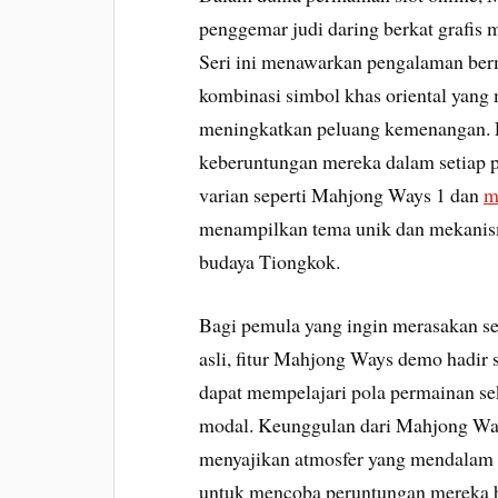
penggemar judi daring berkat grafis 
Seri ini menawarkan pengalaman ber
kombinasi simbol khas oriental yan
meningkatkan peluang kemenangan. 
keberuntungan mereka dalam setiap p
varian seperti Mahjong Ways 1 dan
m
menampilkan tema unik dan mekanis
budaya Tiongkok.
Bagi pemula yang ingin merasakan se
asli, fitur Mahjong Ways demo hadir s
dapat mempelajari pola permainan sek
modal. Keunggulan dari Mahjong Way
menyajikan atmosfer yang mendalam d
untuk mencoba peruntungan mereka b