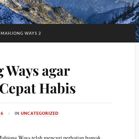
MAHJONG WAYS 2
g Ways agar
Cepat Habis
26
IN
UNCATEGORIZED
Mahjong Ways telah mencuri perhatian banyak