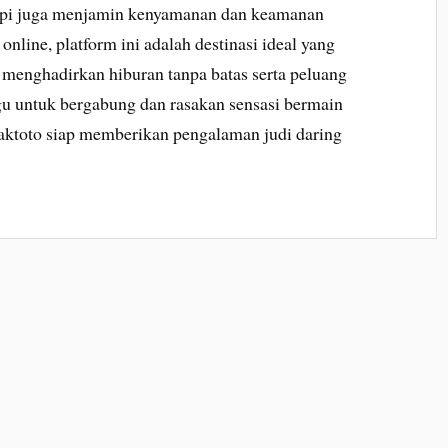
api juga menjamin kenyamanan dan keamanan
online, platform ini adalah destinasi ideal yang
enghadirkan hiburan tanpa batas serta peluang
u untuk bergabung dan rasakan sensasi bermain
maktoto siap memberikan pengalaman judi daring