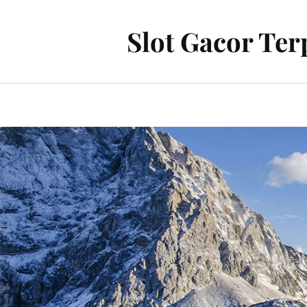
Slot Gacor Ter