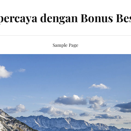
percaya dengan Bonus Be
Sample Page