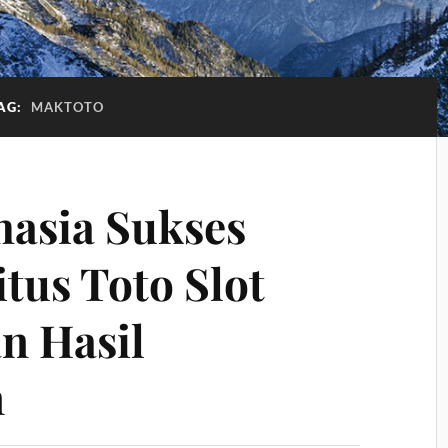
AG:
MAKTOTO
asia Sukses
tus Toto Slot
n Hasil
n