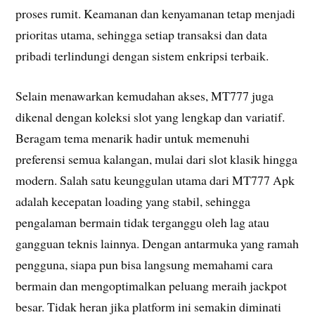
proses rumit. Keamanan dan kenyamanan tetap menjadi
prioritas utama, sehingga setiap transaksi dan data
pribadi terlindungi dengan sistem enkripsi terbaik.
Selain menawarkan kemudahan akses, MT777 juga
dikenal dengan koleksi slot yang lengkap dan variatif.
Beragam tema menarik hadir untuk memenuhi
preferensi semua kalangan, mulai dari slot klasik hingga
modern. Salah satu keunggulan utama dari MT777 Apk
adalah kecepatan loading yang stabil, sehingga
pengalaman bermain tidak terganggu oleh lag atau
gangguan teknis lainnya. Dengan antarmuka yang ramah
pengguna, siapa pun bisa langsung memahami cara
bermain dan mengoptimalkan peluang meraih jackpot
besar. Tidak heran jika platform ini semakin diminati