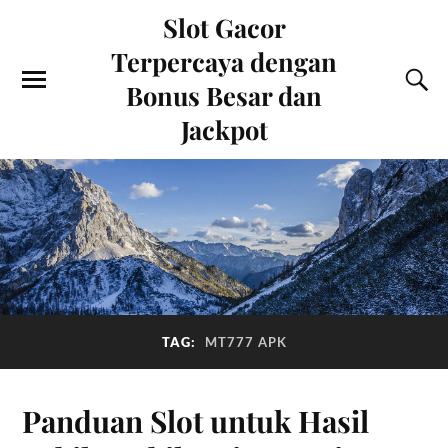
Slot Gacor
Terpercaya dengan
Bonus Besar dan
Jackpot
TAG:
MT777 APK
Panduan Slot untuk Hasil