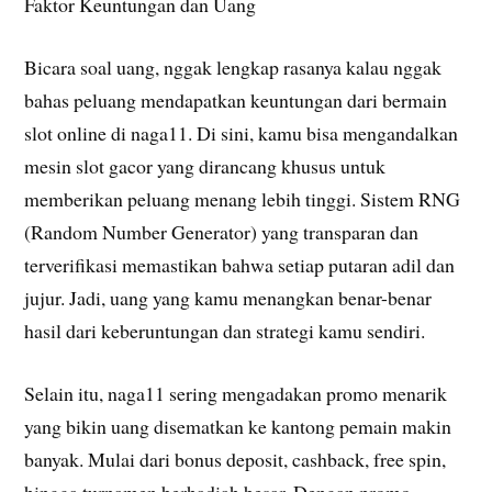
Faktor Keuntungan dan Uang
Bicara soal uang, nggak lengkap rasanya kalau nggak
bahas peluang mendapatkan keuntungan dari bermain
slot online di naga11. Di sini, kamu bisa mengandalkan
mesin slot gacor yang dirancang khusus untuk
memberikan peluang menang lebih tinggi. Sistem RNG
(Random Number Generator) yang transparan dan
terverifikasi memastikan bahwa setiap putaran adil dan
jujur. Jadi, uang yang kamu menangkan benar-benar
hasil dari keberuntungan dan strategi kamu sendiri.
Selain itu, naga11 sering mengadakan promo menarik
yang bikin uang disematkan ke kantong pemain makin
banyak. Mulai dari bonus deposit, cashback, free spin,
hingga turnamen berhadiah besar. Dengan promo-