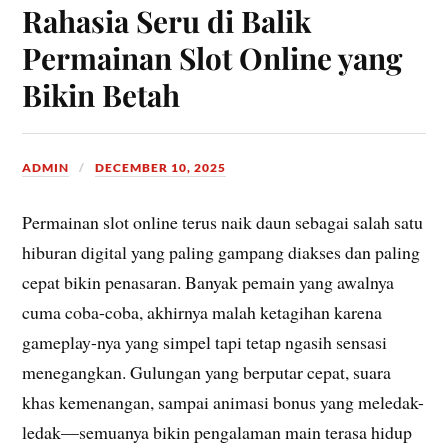
Rahasia Seru di Balik
Permainan Slot Online yang
Bikin Betah
ADMIN
DECEMBER 10, 2025
Permainan slot online terus naik daun sebagai salah satu
hiburan digital yang paling gampang diakses dan paling
cepat bikin penasaran. Banyak pemain yang awalnya
cuma coba-coba, akhirnya malah ketagihan karena
gameplay-nya yang simpel tapi tetap ngasih sensasi
menegangkan. Gulungan yang berputar cepat, suara
khas kemenangan, sampai animasi bonus yang meledak-
ledak—semuanya bikin pengalaman main terasa hidup