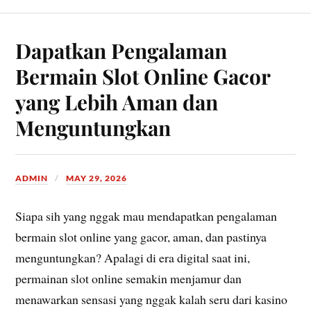
Dapatkan Pengalaman
Bermain Slot Online Gacor
yang Lebih Aman dan
Menguntungkan
ADMIN
MAY 29, 2026
Siapa sih yang nggak mau mendapatkan pengalaman
bermain slot online yang gacor, aman, dan pastinya
menguntungkan? Apalagi di era digital saat ini,
permainan slot online semakin menjamur dan
menawarkan sensasi yang nggak kalah seru dari kasino