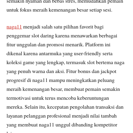
semakin nyaman dan bebas stres, memudahkan pemain
untuk fokus meraih kemenangan besar setiap sesi.
naga11
menjadi salah satu pilihan favorit bagi
penggemar slot daring karena menawarkan berbagai
fitur unggulan dan promosi menarik. Platform ini
dikenal karena antarmuka yang user-friendly serta
koleksi game yang lengkap, termasuk slot bertema naga
yang penuh warna dan aksi. Fitur bonus dan jackpot
progresif di naga11 mampu meningkatkan peluang
meraih kemenangan besar, membuat pemain semakin
termotivasi untuk terus mencoba keberuntungan
mereka. Selain itu, kecepatan pengolahan transaksi dan
layanan pelanggan profesional menjadi nilai tambah
yang membuat naga11 unggul dibanding kompetitor