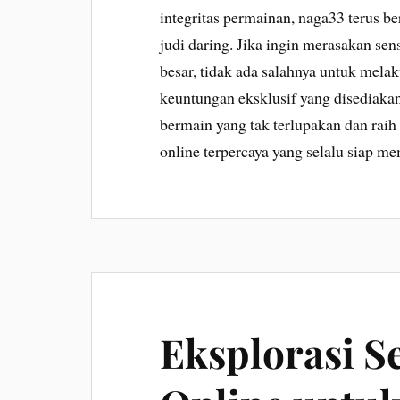
integritas permainan, naga33 terus b
judi daring. Jika ingin merasakan s
besar, tidak ada salahnya untuk melak
keuntungan eksklusif yang disediak
bermain yang tak terlupakan dan raih
online terpercaya yang selalu siap m
Eksplorasi S