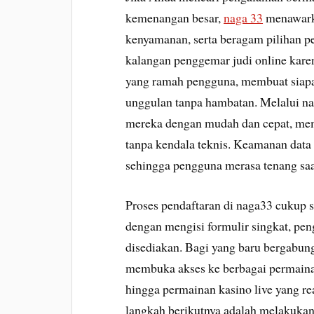
kemenangan besar,
naga 33
menawark
kenyamanan, serta beragam pilihan pe
kalangan penggemar judi online kar
yang ramah pengguna, membuat siapa 
unggulan tanpa hambatan. Melalui na
mereka dengan mudah dan cepat, mema
tanpa kendala teknis. Keamanan data 
sehingga pengguna merasa tenang saa
Proses pendaftaran di naga33 cukup
dengan mengisi formulir singkat, pe
disediakan. Bagi yang baru bergabun
membuka akses ke berbagai permainan 
hingga permainan kasino live yang rea
langkah berikutnya adalah melakukan 