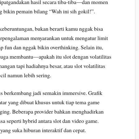
lipatgandakan hasil secara tiba-tiba—dan momen
ng bikin pemain bilang “Wah ini sih gokil!”.
keberuntungan, bukan berarti kamu nggak bisa
erpengalaman menyarankan untuk mengatur limit
p fun dan nggak bikin overthinking. Selain itu,
 juga membantu—apakah itu slot dengan volatilitas
gan tapi hadiahnya besar, atau slot volatilitas
il namun lebih sering.
rus berkembang jadi semakin immersive. Grafik
tar yang dibuat khusus untuk tiap tema game
aging. Beberapa provider bahkan menghadirkan
a seperti hybrid antara slot dan video game.
yang suka hiburan interaktif dan cepat.