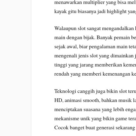
menawarkan multiplier yang bisa me
kayak gitu biasanya jadi highlight ya
Walaupun slot sangat mengandalkan 
main dengan bijak. Banyak pemain b
sejak awal, biar pengalaman main teta
mengenali jenis slot yang dimainkan
tinggi yang jarang memberikan kemenan
rendah yang memberi kemenangan kec
Teknologi canggih juga bikin slot te
HD, animasi smooth, bahkan musik la
menciptakan suasana yang lebih eng
mekanisme unik yang bikin game teras
Cocok banget buat generasi sekarang 