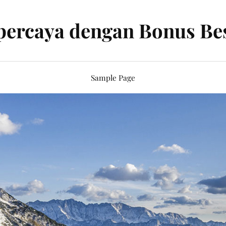
percaya dengan Bonus Be
Sample Page