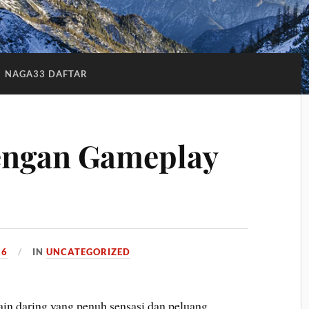
:
NAGA33 DAFTAR
dengan Gameplay
26
IN
UNCATEGORIZED
in daring yang penuh sensasi dan peluang