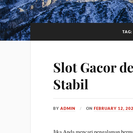
TAG
Slot Gacor 
Stabil
BY
ADMIN
ON
FEBRUARY 12, 20
Jika Anda mencari pengalaman berma