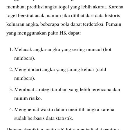
membuat prediksi angka togel yang lebih akurat. Karena
togel bersifat acak, namun jika dilihat dari data historis
keluaran angka, beberapa pola dapat terdeteksi. Pemain
yang menggunakan paito HK dapat:
Melacak angka-angka yang sering muncul (hot
numbers).
Menghindari angka yang jarang keluar (cold
numbers).
Membuat strategi taruhan yang lebih terencana dan
minim risiko.
Menghemat waktu dalam memilih angka karena
sudah berbasis data statistik.
Dengan demikian, paito HK lotto menjadi alat penting