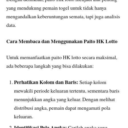
yang mendukung pemain togel untuk tidak hanya
mengandalkan keberuntungan semata, tapi juga analisis
data.
Cara Membaca dan Menggunakan Paito HK Lotto
Untuk memanfaatkan paito HK lotto secara maksimal,
ada beberapa langkah yang bisa dilakukan:
Perhatikan Kolom dan Baris:
Setiap kolom
mewakili periode keluaran tertentu, sementara baris
menunjukkan angka yang keluar. Dengan melihat
distribusi angka, pemain dapat mengamati pola
keluaran.
Identifikasi Pola Angka:
Carilah angka yang