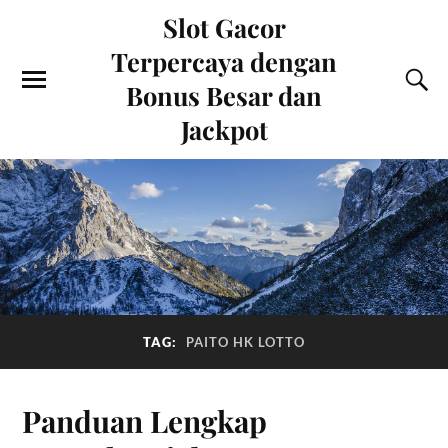
Slot Gacor
Terpercaya dengan
Bonus Besar dan
Jackpot
TAG:
PAITO HK LOTTO
Panduan Lengkap