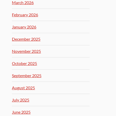
March 2026
February 2026
January 2026
December 2025
November 2025
October 2025
September 2025
August 2025
July 2025
June 2025