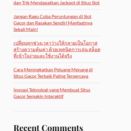
dan Trik Mendapatkan Jackpot di Situs Slot
Jangan Ragu Coba Peruntungan di Slot
Gacor dan Rasakan Sendiri Manfaatnya
Sekali Main!
เปลี่ยนทุกช่วงเวลาว่างให้กลายเป็นโอกาส
สร้างความคุ้มค่า ด้วยเทคนิคการเล่น สล็อต
ที่เข้าใจง่ายและใช้งานได้จริง
Cara Meningkatkan Peluang Menang di
Situs Gacor Terbaik Paling Terpercaya
Inovasi Teknologi yang Membuat Situs
Gacor Semakin Interaktif
Recent Comments