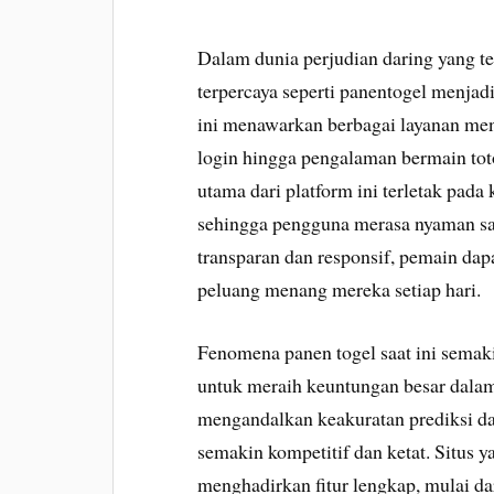
Dalam dunia perjudian daring yang t
terpercaya seperti panentogel menjad
ini menawarkan berbagai layanan mena
login hingga pengalaman bermain to
utama dari platform ini terletak pa
sehingga pengguna merasa nyaman sa
transparan dan responsif, pemain dap
peluang menang mereka setiap hari.
Fenomena panen togel saat ini semak
untuk meraih keuntungan besar dalam
mengandalkan keakuratan prediksi dan 
semakin kompetitif dan ketat. Situs y
menghadirkan fitur lengkap, mulai da