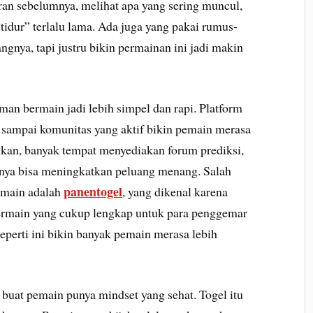
ran sebelumnya, melihat apa yang sering muncul,
“tidur” terlalu lama. Ada juga yang pakai rumus-
gnya, tapi justru bikin permainan ini jadi makin
man bermain jadi lebih simpel dan rapi. Platform
ap, sampai komunitas yang aktif bikin pemain merasa
kan, banyak tempat menyediakan forum prediksi,
tanya bisa meningkatkan peluang menang. Salah
panentogel
pemain adalah
, yang dikenal karena
rmain yang cukup lengkap untuk para penggemar
eperti ini bikin banyak pemain merasa lebih
ng buat pemain punya mindset yang sehat. Togel itu