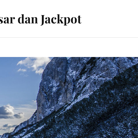
sar dan Jackpot