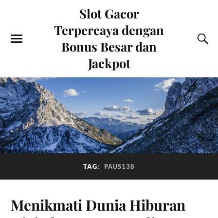
Slot Gacor
Terpercaya dengan
Bonus Besar dan
Jackpot
TAG:
PAUS138
Menikmati Dunia Hiburan