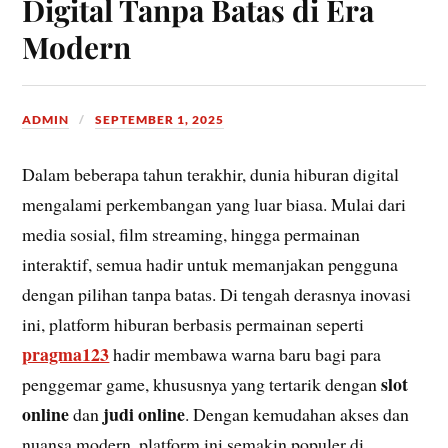
Digital Tanpa Batas di Era
Modern
ADMIN
SEPTEMBER 1, 2025
Dalam beberapa tahun terakhir, dunia hiburan digital
mengalami perkembangan yang luar biasa. Mulai dari
media sosial, film streaming, hingga permainan
interaktif, semua hadir untuk memanjakan pengguna
dengan pilihan tanpa batas. Di tengah derasnya inovasi
ini, platform hiburan berbasis permainan seperti
pragma123
hadir membawa warna baru bagi para
slot
penggemar game, khususnya yang tertarik dengan
online
judi online
dan
. Dengan kemudahan akses dan
nuansa modern, platform ini semakin populer di