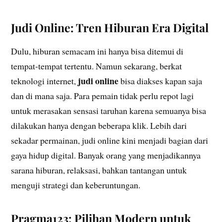
Judi Online: Tren Hiburan Era Digital
Dulu, hiburan semacam ini hanya bisa ditemui di
tempat-tempat tertentu. Namun sekarang, berkat
judi online
teknologi internet,
bisa diakses kapan saja
dan di mana saja. Para pemain tidak perlu repot lagi
untuk merasakan sensasi taruhan karena semuanya bisa
dilakukan hanya dengan beberapa klik. Lebih dari
sekadar permainan, judi online kini menjadi bagian dari
gaya hidup digital. Banyak orang yang menjadikannya
sarana hiburan, relaksasi, bahkan tantangan untuk
menguji strategi dan keberuntungan.
Pragma123: Pilihan Modern untuk