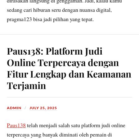
dirasakan langsung di genggaman. Jadi, kalau kamu
sedang cari hiburan seru dengan nuansa digital,
pragma123 bisa jadi pilihan yang tepat.
Paus138: Platform Judi
Online Terpercaya dengan
Fitur Lengkap dan Keamanan
Terjamin
ADMIN
JULY 25, 2025
Paus138
telah menjadi salah satu platform judi online
terpercaya yang banyak diminati oleh pemain di