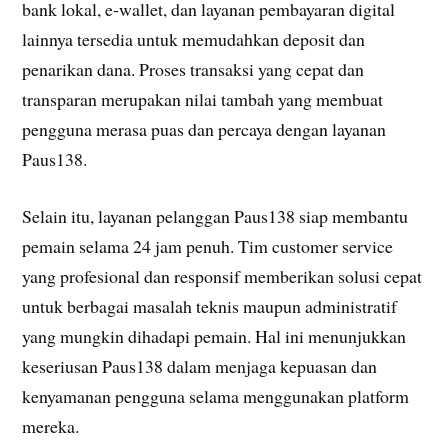
bank lokal, e-wallet, dan layanan pembayaran digital
lainnya tersedia untuk memudahkan deposit dan
penarikan dana. Proses transaksi yang cepat dan
transparan merupakan nilai tambah yang membuat
pengguna merasa puas dan percaya dengan layanan
Paus138.
Selain itu, layanan pelanggan Paus138 siap membantu
pemain selama 24 jam penuh. Tim customer service
yang profesional dan responsif memberikan solusi cepat
untuk berbagai masalah teknis maupun administratif
yang mungkin dihadapi pemain. Hal ini menunjukkan
keseriusan Paus138 dalam menjaga kepuasan dan
kenyamanan pengguna selama menggunakan platform
mereka.