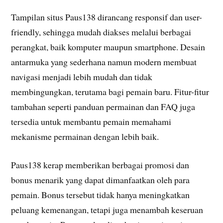
Tampilan situs Paus138 dirancang responsif dan user-
friendly, sehingga mudah diakses melalui berbagai
perangkat, baik komputer maupun smartphone. Desain
antarmuka yang sederhana namun modern membuat
navigasi menjadi lebih mudah dan tidak
membingungkan, terutama bagi pemain baru. Fitur-fitur
tambahan seperti panduan permainan dan FAQ juga
tersedia untuk membantu pemain memahami
mekanisme permainan dengan lebih baik.
Paus138 kerap memberikan berbagai promosi dan
bonus menarik yang dapat dimanfaatkan oleh para
pemain. Bonus tersebut tidak hanya meningkatkan
peluang kemenangan, tetapi juga menambah keseruan