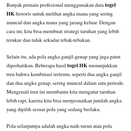
togel
Banyak pemain profesional menggunakan data
HK
historis untuk melihat angka mana yang sering
muncul dan angka mana yang jarang keluar. Dengan
cara ini, kita bisa membuat strategi taruhan yang lebih
terukur dan tidak sekadar tebak-tebakan.
Selain itu, ada pola angka ganjil-genap yang juga patut
togel HK
diperhatikan. Beberapa hasil
menunjukkan
tren bahwa kombinasi tertentu, seperti dua angka ganjil
dan dua angka genap, sering muncul dalam satu periode.
Mengenali tren ini membantu kita mengatur taruhan
lebih rapi, karena kita bisa menyesuaikan jumlah angka
yang dipilih sesuai pola yang sedang berlaku.
Pola selanjutnya adalah angka naik-turun atau pola