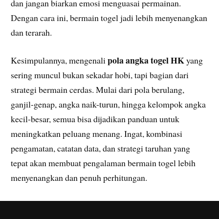
dan jangan biarkan emosi menguasai permainan.
Dengan cara ini, bermain togel jadi lebih menyenangkan
dan terarah.
pola angka togel HK
Kesimpulannya, mengenali
yang
sering muncul bukan sekadar hobi, tapi bagian dari
strategi bermain cerdas. Mulai dari pola berulang,
ganjil-genap, angka naik-turun, hingga kelompok angka
kecil-besar, semua bisa dijadikan panduan untuk
meningkatkan peluang menang. Ingat, kombinasi
pengamatan, catatan data, dan strategi taruhan yang
tepat akan membuat pengalaman bermain togel lebih
menyenangkan dan penuh perhitungan.