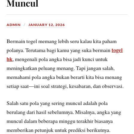
Muncul
ADMIN
JANUARY 12, 2026
Bermain togel memang lebih seru kalau kita paham
togel
polanya. Terutama bagi kamu yang suka bermain
hk
, mengenali pola angka bisa jadi kunci untuk
meningkatkan peluang menang. Tapi jangan salah,
memahami pola angka bukan berarti kita bisa menang
setiap saat—ini soal strategi, kesabaran, dan observasi.
Salah satu pola yang sering muncul adalah pola
berulang dari hasil sebelumnya. Misalnya, angka yang
muncul dalam beberapa minggu terakhir biasanya
memberikan petunjuk untuk prediksi berikutnya.