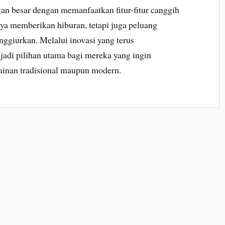
n besar dengan memanfaatkan fitur-fitur canggih
nya memberikan hiburan, tetapi juga peluang
ggiurkan. Melalui inovasi yang terus
jadi pilihan utama bagi mereka yang ingin
ainan tradisional maupun modern.