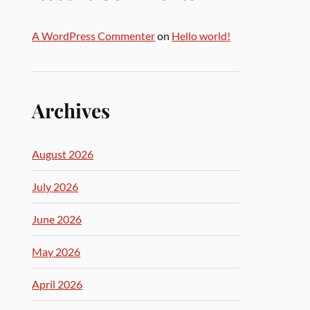
A WordPress Commenter
on
Hello world!
Archives
August 2026
July 2026
June 2026
May 2026
April 2026