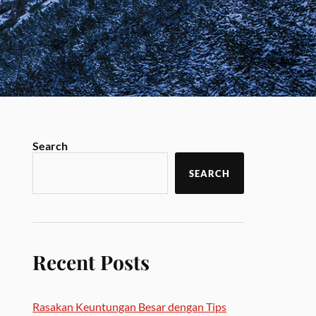
Search
SEARCH
Recent Posts
Rasakan Keuntungan Besar dengan Tips