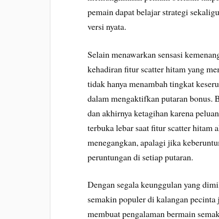
pemain dapat belajar strategi seka
versi nyata.
Selain menawarkan sensasi kemenanga
kehadiran fitur scatter hitam yang m
tidak hanya menambah tingkat keserua
dalam mengaktifkan putaran bonus. B
dan akhirnya ketagihan karena pelu
terbuka lebar saat fitur scatter hita
menegangkan, apalagi jika keberunt
peruntungan di setiap putaran.
Dengan segala keunggulan yang dimil
semakin populer di kalangan pecinta j
membuat pengalaman bermain semaki