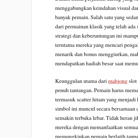
menggabungkan keindahan visual dan
banyak pemain. Salah satu yang sedan
dari permainan klasik yang telah ada
strategi dan keberuntungan ini mamp
terutama mereka yang mencari pengala
menarik dan bonus menggiurkan, mah
mendapatkan hadiah besar saat memu
Keunggulan utama dari
mahjong
slot
penuh tantangan. Pemain harus mema
termasuk scatter hitam yang menjadi
simbol ini muncul secara bersamaan
semakin terbuka lebar. Tidak heran
mereka dengan memanfaatkan semua f
memungkinkan pemain berlatih tanpa 