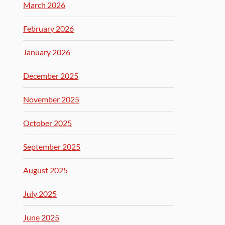
March 2026
February 2026
January 2026
December 2025
November 2025
October 2025
September 2025
August 2025
July 2025
June 2025