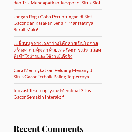
dan Trik Mendapatkan Jackpot di Situs Slot
Jangan Ragu Coba Peruntungan di Slot
Gacor dan Rasakan Sendiri Manfaatnya
Sekali Main!
เปลี่ยนทุกช่วงเวลาว่างให้กลายเป็นโอกาส
สร้างความคุ้มค่า ด้วยเทคนิคการเล่น สล็อต
ที่เข้าใจง่ายและใช้งานได้จริง
Cara Meningkatkan Peluang Menang di
Situs Gacor Terbaik Paling Terpercaya
Inovasi Teknologi yang Membuat Situs
Gacor Semakin Interaktif
Recent Comments