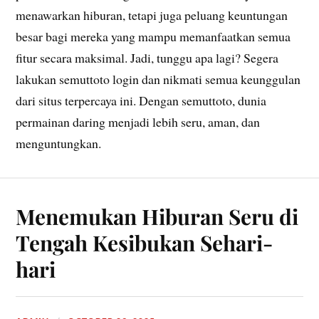
menawarkan hiburan, tetapi juga peluang keuntungan
besar bagi mereka yang mampu memanfaatkan semua
fitur secara maksimal. Jadi, tunggu apa lagi? Segera
lakukan semuttoto login dan nikmati semua keunggulan
dari situs terpercaya ini. Dengan semuttoto, dunia
permainan daring menjadi lebih seru, aman, dan
menguntungkan.
Menemukan Hiburan Seru di
Tengah Kesibukan Sehari-
hari