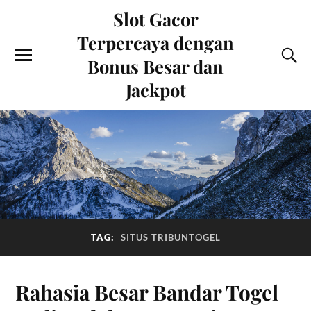
Slot Gacor
Terpercaya dengan
Bonus Besar dan
Jackpot
TAG:
SITUS TRIBUNTOGEL
Rahasia Besar Bandar Togel