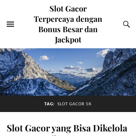
Slot Gacor
Terpercaya dengan
Bonus Besar dan
Jackpot
TAG:
SLOT GACOR 5K
Slot Gacor yang Bisa Dikelola