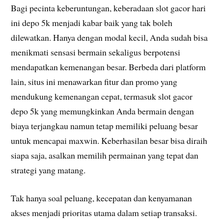
Bagi pecinta keberuntungan, keberadaan slot gacor hari
ini depo 5k menjadi kabar baik yang tak boleh
dilewatkan. Hanya dengan modal kecil, Anda sudah bisa
menikmati sensasi bermain sekaligus berpotensi
mendapatkan kemenangan besar. Berbeda dari platform
lain, situs ini menawarkan fitur dan promo yang
mendukung kemenangan cepat, termasuk slot gacor
depo 5k yang memungkinkan Anda bermain dengan
biaya terjangkau namun tetap memiliki peluang besar
untuk mencapai maxwin. Keberhasilan besar bisa diraih
siapa saja, asalkan memilih permainan yang tepat dan
strategi yang matang.
Tak hanya soal peluang, kecepatan dan kenyamanan
akses menjadi prioritas utama dalam setiap transaksi.