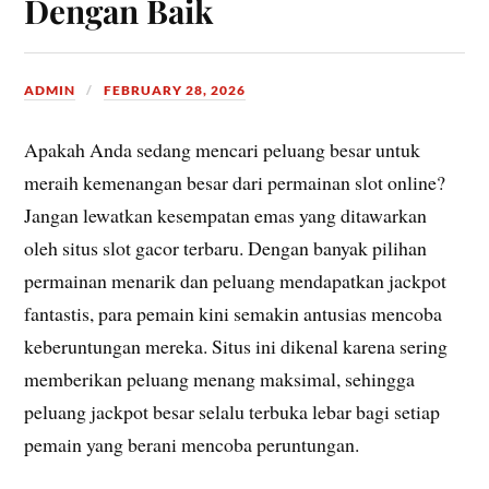
Dengan Baik
ADMIN
FEBRUARY 28, 2026
Apakah Anda sedang mencari peluang besar untuk
meraih kemenangan besar dari permainan slot online?
Jangan lewatkan kesempatan emas yang ditawarkan
oleh situs slot gacor terbaru. Dengan banyak pilihan
permainan menarik dan peluang mendapatkan jackpot
fantastis, para pemain kini semakin antusias mencoba
keberuntungan mereka. Situs ini dikenal karena sering
memberikan peluang menang maksimal, sehingga
peluang jackpot besar selalu terbuka lebar bagi setiap
pemain yang berani mencoba peruntungan.