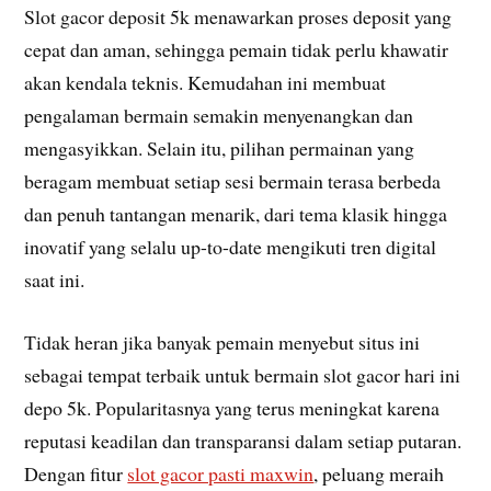
Slot gacor deposit 5k menawarkan proses deposit yang
cepat dan aman, sehingga pemain tidak perlu khawatir
akan kendala teknis. Kemudahan ini membuat
pengalaman bermain semakin menyenangkan dan
mengasyikkan. Selain itu, pilihan permainan yang
beragam membuat setiap sesi bermain terasa berbeda
dan penuh tantangan menarik, dari tema klasik hingga
inovatif yang selalu up-to-date mengikuti tren digital
saat ini.
Tidak heran jika banyak pemain menyebut situs ini
sebagai tempat terbaik untuk bermain slot gacor hari ini
depo 5k. Popularitasnya yang terus meningkat karena
reputasi keadilan dan transparansi dalam setiap putaran.
Dengan fitur
slot gacor pasti maxwin
, peluang meraih