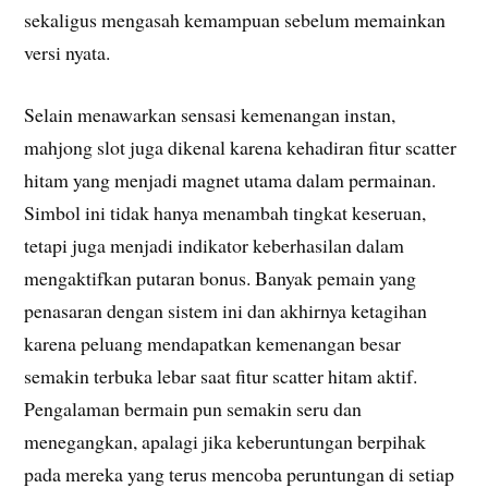
sekaligus mengasah kemampuan sebelum memainkan
versi nyata.
Selain menawarkan sensasi kemenangan instan,
mahjong slot juga dikenal karena kehadiran fitur scatter
hitam yang menjadi magnet utama dalam permainan.
Simbol ini tidak hanya menambah tingkat keseruan,
tetapi juga menjadi indikator keberhasilan dalam
mengaktifkan putaran bonus. Banyak pemain yang
penasaran dengan sistem ini dan akhirnya ketagihan
karena peluang mendapatkan kemenangan besar
semakin terbuka lebar saat fitur scatter hitam aktif.
Pengalaman bermain pun semakin seru dan
menegangkan, apalagi jika keberuntungan berpihak
pada mereka yang terus mencoba peruntungan di setiap