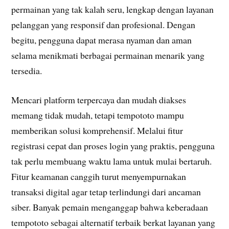
permainan yang tak kalah seru, lengkap dengan layanan
pelanggan yang responsif dan profesional. Dengan
begitu, pengguna dapat merasa nyaman dan aman
selama menikmati berbagai permainan menarik yang
tersedia.
Mencari platform terpercaya dan mudah diakses
memang tidak mudah, tetapi tempototo mampu
memberikan solusi komprehensif. Melalui fitur
registrasi cepat dan proses login yang praktis, pengguna
tak perlu membuang waktu lama untuk mulai bertaruh.
Fitur keamanan canggih turut menyempurnakan
transaksi digital agar tetap terlindungi dari ancaman
siber. Banyak pemain menganggap bahwa keberadaan
tempototo sebagai alternatif terbaik berkat layanan yang