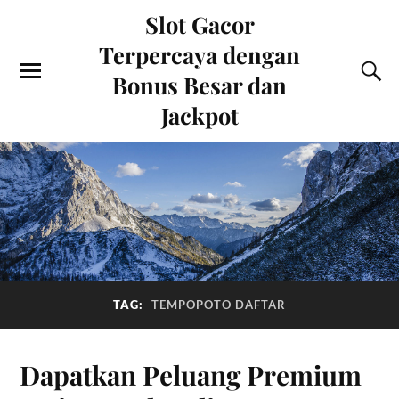
Slot Gacor
Terpercaya dengan
Bonus Besar dan
Jackpot
TAG:
TEMPOPOTO DAFTAR
Dapatkan Peluang Premium