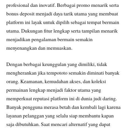
profesional dan inovatif. Berbagai promo menarik serta
bonus deposit menjadi daya tarik utama yang membuat
platform ini layak untuk dipilih sebagai tempat bermain
utama. Dukungan fitur lengkap serta tampilan menarik
menjadikan pengalaman bermain semakin
menyenangkan dan memuaskan.
Dengan berbagai keunggulan yang dimiliki, tidak
mengherankan jika tempototo semakin diminati banyak
orang. Keamanan, kemudahan akses, dan koleksi
permainan lengkap menjadi faktor utama yang
memperkuat reputasi platform ini di dunia judi daring.
Banyak pengguna merasa betah dan kembali lagi karena
layanan pelanggan yang selalu siap membantu kapan
saja dibutuhkan. Saat mencari alternatif yang dapat