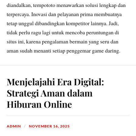
diandalkan, tempototo menawarkan solusi lengkap dan
terpercaya. Inovasi dan pelayanan prima membuatnya
tetap unggul dibandingkan kompetitor lainnya. Jadi,
tidak perlu ragu lagi untuk mencoba peruntungan di
situs ini, karena pengalaman bermain yang seru dan
aman sudah menanti setiap penggemar game daring.
Menjelajahi Era Digital:
Strategi Aman dalam
Hiburan Online
ADMIN
NOVEMBER 16, 2025