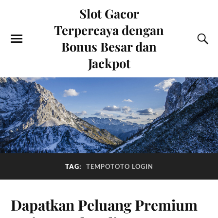
Slot Gacor
Terpercaya dengan
Bonus Besar dan
Jackpot
TAG:
TEMPOTOTO LOGIN
Dapatkan Peluang Premium