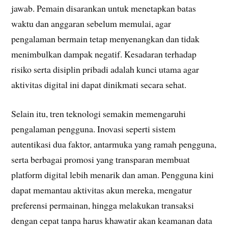
jawab. Pemain disarankan untuk menetapkan batas
waktu dan anggaran sebelum memulai, agar
pengalaman bermain tetap menyenangkan dan tidak
menimbulkan dampak negatif. Kesadaran terhadap
risiko serta disiplin pribadi adalah kunci utama agar
aktivitas digital ini dapat dinikmati secara sehat.
Selain itu, tren teknologi semakin memengaruhi
pengalaman pengguna. Inovasi seperti sistem
autentikasi dua faktor, antarmuka yang ramah pengguna,
serta berbagai promosi yang transparan membuat
platform digital lebih menarik dan aman. Pengguna kini
dapat memantau aktivitas akun mereka, mengatur
preferensi permainan, hingga melakukan transaksi
dengan cepat tanpa harus khawatir akan keamanan data