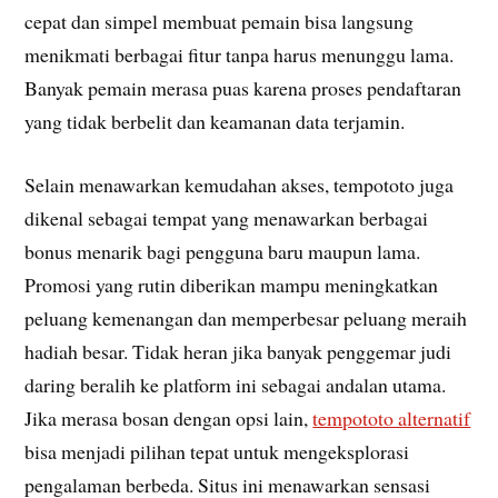
cepat dan simpel membuat pemain bisa langsung
menikmati berbagai fitur tanpa harus menunggu lama.
Banyak pemain merasa puas karena proses pendaftaran
yang tidak berbelit dan keamanan data terjamin.
Selain menawarkan kemudahan akses, tempototo juga
dikenal sebagai tempat yang menawarkan berbagai
bonus menarik bagi pengguna baru maupun lama.
Promosi yang rutin diberikan mampu meningkatkan
peluang kemenangan dan memperbesar peluang meraih
hadiah besar. Tidak heran jika banyak penggemar judi
daring beralih ke platform ini sebagai andalan utama.
Jika merasa bosan dengan opsi lain,
tempototo alternatif
bisa menjadi pilihan tepat untuk mengeksplorasi
pengalaman berbeda. Situs ini menawarkan sensasi