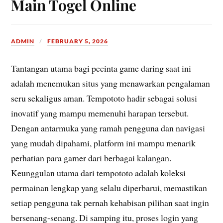
Main Togel Online
ADMIN
FEBRUARY 5, 2026
Tantangan utama bagi pecinta game daring saat ini
adalah menemukan situs yang menawarkan pengalaman
seru sekaligus aman. Tempototo hadir sebagai solusi
inovatif yang mampu memenuhi harapan tersebut.
Dengan antarmuka yang ramah pengguna dan navigasi
yang mudah dipahami, platform ini mampu menarik
perhatian para gamer dari berbagai kalangan.
Keunggulan utama dari tempototo adalah koleksi
permainan lengkap yang selalu diperbarui, memastikan
setiap pengguna tak pernah kehabisan pilihan saat ingin
bersenang-senang. Di samping itu, proses login yang