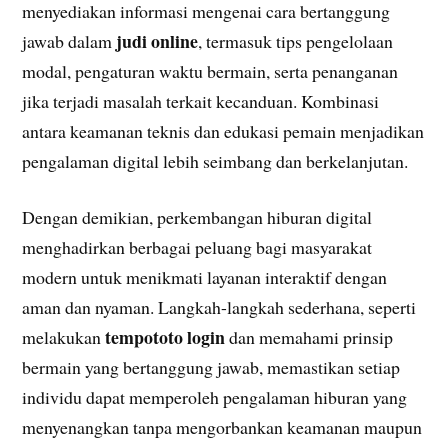
menyediakan informasi mengenai cara bertanggung
judi online
jawab dalam
, termasuk tips pengelolaan
modal, pengaturan waktu bermain, serta penanganan
jika terjadi masalah terkait kecanduan. Kombinasi
antara keamanan teknis dan edukasi pemain menjadikan
pengalaman digital lebih seimbang dan berkelanjutan.
Dengan demikian, perkembangan hiburan digital
menghadirkan berbagai peluang bagi masyarakat
modern untuk menikmati layanan interaktif dengan
aman dan nyaman. Langkah-langkah sederhana, seperti
tempototo login
melakukan
dan memahami prinsip
bermain yang bertanggung jawab, memastikan setiap
individu dapat memperoleh pengalaman hiburan yang
menyenangkan tanpa mengorbankan keamanan maupun