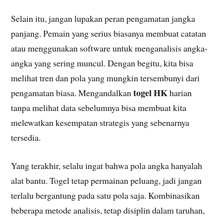
Selain itu, jangan lupakan peran pengamatan jangka
panjang. Pemain yang serius biasanya membuat catatan
atau menggunakan software untuk menganalisis angka-
angka yang sering muncul. Dengan begitu, kita bisa
melihat tren dan pola yang mungkin tersembunyi dari
togel HK
pengamatan biasa. Mengandalkan
harian
tanpa melihat data sebelumnya bisa membuat kita
melewatkan kesempatan strategis yang sebenarnya
tersedia.
Yang terakhir, selalu ingat bahwa pola angka hanyalah
alat bantu. Togel tetap permainan peluang, jadi jangan
terlalu bergantung pada satu pola saja. Kombinasikan
beberapa metode analisis, tetap disiplin dalam taruhan,