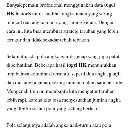
togel
Banyak pemain profesional menggunakan data
HK
historis untuk melihat angka mana yang sering
muncul dan angka mana yang jarang keluar. Dengan
cara ini, kita bisa membuat strategi taruhan yang lebih
terukur dan tidak sekadar tebak-tebakan.
Selain itu, ada pola angka ganjil-genap yang juga patut
togel HK
diperhatikan. Beberapa hasil
menunjukkan
tren bahwa kombinasi tertentu, seperti dua angka ganjil
dan dua angka genap, sering muncul dalam satu periode.
Mengenali tren ini membantu kita mengatur taruhan
lebih rapi, karena kita bisa menyesuaikan jumlah angka
yang dipilih sesuai pola yang sedang berlaku.
Pola selanjutnya adalah angka naik-turun atau pola