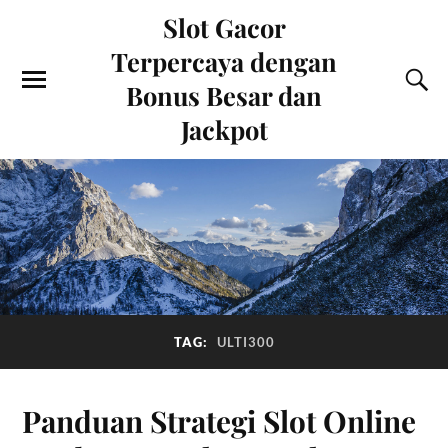
Slot Gacor
Terpercaya dengan
Bonus Besar dan
Jackpot
TAG:
ULTI300
Panduan Strategi Slot Online