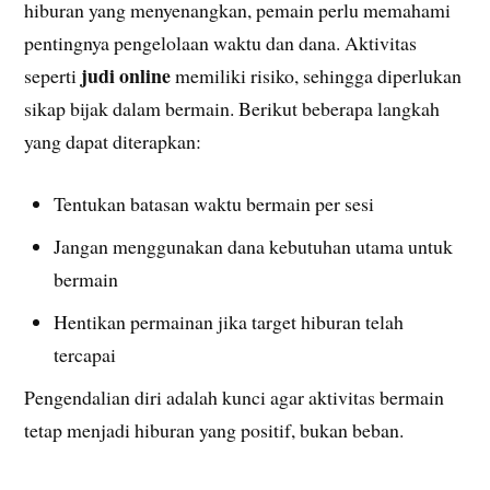
hiburan yang menyenangkan, pemain perlu memahami
pentingnya pengelolaan waktu dan dana. Aktivitas
judi online
seperti
memiliki risiko, sehingga diperlukan
sikap bijak dalam bermain. Berikut beberapa langkah
yang dapat diterapkan:
Tentukan batasan waktu bermain per sesi
Jangan menggunakan dana kebutuhan utama untuk
bermain
Hentikan permainan jika target hiburan telah
tercapai
Pengendalian diri adalah kunci agar aktivitas bermain
tetap menjadi hiburan yang positif, bukan beban.