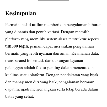
Kesimpulan
slot online
Permainan
memberikan pengalaman hiburan
yang dinamis dan penuh variasi. Dengan memilih
platform yang memiliki sistem akses terstruktur seperti
ulti300 login
, pemain dapat merasakan pengalaman
bermain yang lebih nyaman dan aman. Keamanan data,
transparansi informasi, dan dukungan layanan
pelanggan adalah faktor penting dalam menentukan
kualitas suatu platform. Dengan pendekatan yang bijak
dan manajemen diri yang baik, pengalaman bermain
dapat menjadi menyenangkan serta tetap berada dalam
batas yang sehat.