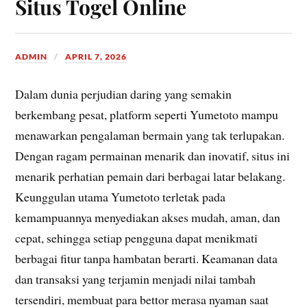
Situs Togel Online
ADMIN
APRIL 7, 2026
Dalam dunia perjudian daring yang semakin
berkembang pesat, platform seperti Yumetoto mampu
menawarkan pengalaman bermain yang tak terlupakan.
Dengan ragam permainan menarik dan inovatif, situs ini
menarik perhatian pemain dari berbagai latar belakang.
Keunggulan utama Yumetoto terletak pada
kemampuannya menyediakan akses mudah, aman, dan
cepat, sehingga setiap pengguna dapat menikmati
berbagai fitur tanpa hambatan berarti. Keamanan data
dan transaksi yang terjamin menjadi nilai tambah
tersendiri, membuat para bettor merasa nyaman saat