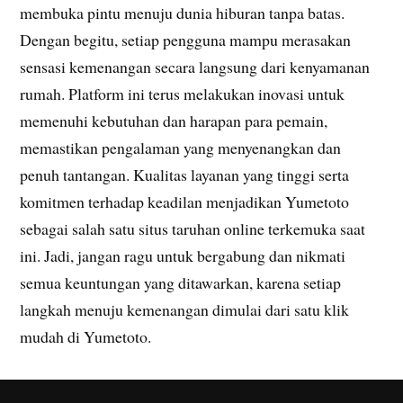
membuka pintu menuju dunia hiburan tanpa batas.
Dengan begitu, setiap pengguna mampu merasakan
sensasi kemenangan secara langsung dari kenyamanan
rumah. Platform ini terus melakukan inovasi untuk
memenuhi kebutuhan dan harapan para pemain,
memastikan pengalaman yang menyenangkan dan
penuh tantangan. Kualitas layanan yang tinggi serta
komitmen terhadap keadilan menjadikan Yumetoto
sebagai salah satu situs taruhan online terkemuka saat
ini. Jadi, jangan ragu untuk bergabung dan nikmati
semua keuntungan yang ditawarkan, karena setiap
langkah menuju kemenangan dimulai dari satu klik
mudah di Yumetoto.