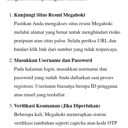
Kunjungi Situs Resmi Megahoki
Pastikan Anda mengakses situs resmi Megahoki
melalui alamat yang benar untuk menghindari risiko
penipuan atau situs palsu. Selalu periksa URL dan
hindari klik link dari sumber yang tidak terpercaya.
Masukkan Username dan Password
Pada halaman login, masukkan username dan
password yang sudah Anda daftarkan saat proses
registrasi. Username biasanya berupa ID pengguna
atau email yang terdaftar.
Verifikasi Keamanan (Jika Diperlukan)
Beberapa kali, Megahoki menerapkan sistem
verifikasi tambahan seperti captcha atau kode OTP