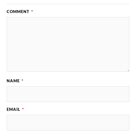
COMMENT
*
NAME
*
EMAIL
*