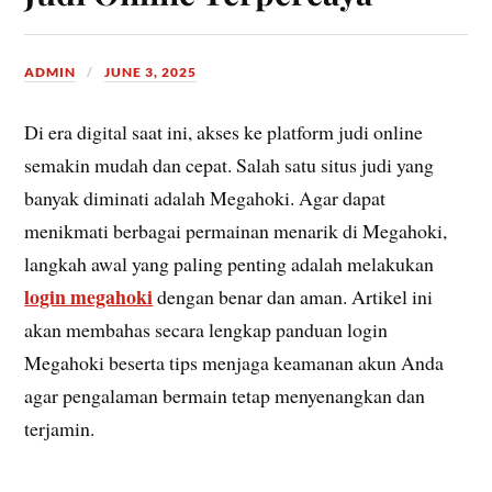
ADMIN
JUNE 3, 2025
Di era digital saat ini, akses ke platform judi online
semakin mudah dan cepat. Salah satu situs judi yang
banyak diminati adalah Megahoki. Agar dapat
menikmati berbagai permainan menarik di Megahoki,
langkah awal yang paling penting adalah melakukan
login megahoki
dengan benar dan aman. Artikel ini
akan membahas secara lengkap panduan login
Megahoki beserta tips menjaga keamanan akun Anda
agar pengalaman bermain tetap menyenangkan dan
terjamin.