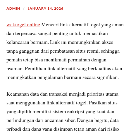
ADMIN
JANUARY 14, 2026
waktogel online
Mencari link alternatif togel yang aman
dan terpercaya sangat penting untuk memastikan
kelancaran bermain. Link ini memungkinkan akses
tanpa gangguan dari pembatasan situs resmi, sehingga
pemain tetap bisa menikmati permainan dengan
nyaman. Pemilihan link alternatif yang berkualitas akan
meningkatkan pengalaman bermain secara signifikan.
Keamanan data dan transaksi menjadi prioritas utama
saat menggunakan link alternatif togel. Pastikan situs
yang dipilih memiliki sistem enkripsi yang kuat dan
perlindungan dari ancaman siber. Dengan begitu, data
pribadi dan dana yang disimpan tetap aman dari risiko