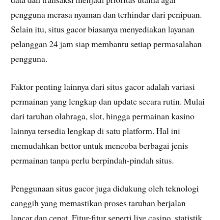
pengguna merasa nyaman dan terhindar dari penipuan.
Selain itu, situs gacor biasanya menyediakan layanan
pelanggan 24 jam siap membantu setiap permasalahan
pengguna.
Faktor penting lainnya dari situs gacor adalah variasi
permainan yang lengkap dan update secara rutin. Mulai
dari taruhan olahraga, slot, hingga permainan kasino
lainnya tersedia lengkap di satu platform. Hal ini
memudahkan bettor untuk mencoba berbagai jenis
permainan tanpa perlu berpindah-pindah situs.
Penggunaan situs gacor juga didukung oleh teknologi
canggih yang memastikan proses taruhan berjalan
lancar dan cepat. Fitur-fitur seperti live casino, statistik