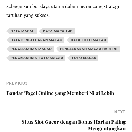
sebagai sumber daya utama dalam merancang strategi
taruhan yang sukses.
DATA MACAU
DATA MACAU 4D
DATA PENGELUARAN MACAU
DATA TOTO MACAU
PENGELUARAN MACAU
PENGELUARAN MACAU HARI INI
PENGELUARAN TOTO MACAU
TOTO MACAU
PREVIOUS
Bandar Togel Online yang Memberi Nilai Lebih
NEXT
Situs Slot Gacor dengan Bonus Harian Paling
Menguntungkan