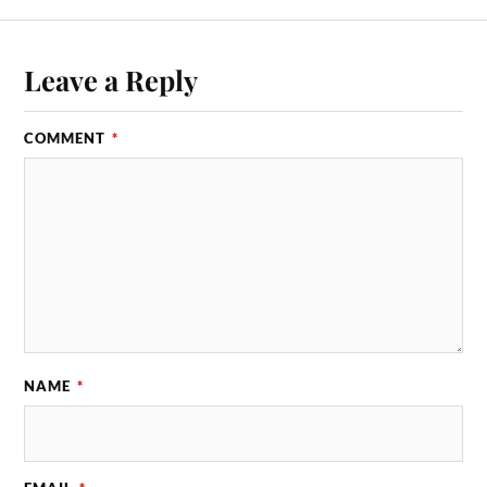
Leave a Reply
COMMENT
*
NAME
*