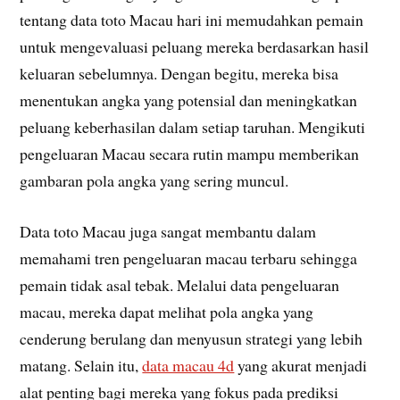
tentang data toto Macau hari ini memudahkan pemain
untuk mengevaluasi peluang mereka berdasarkan hasil
keluaran sebelumnya. Dengan begitu, mereka bisa
menentukan angka yang potensial dan meningkatkan
peluang keberhasilan dalam setiap taruhan. Mengikuti
pengeluaran Macau secara rutin mampu memberikan
gambaran pola angka yang sering muncul.
Data toto Macau juga sangat membantu dalam
memahami tren pengeluaran macau terbaru sehingga
pemain tidak asal tebak. Melalui data pengeluaran
macau, mereka dapat melihat pola angka yang
cenderung berulang dan menyusun strategi yang lebih
matang. Selain itu,
data macau 4d
yang akurat menjadi
alat penting bagi mereka yang fokus pada prediksi