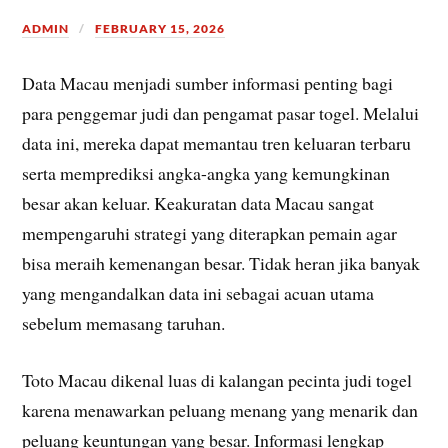
ADMIN
FEBRUARY 15, 2026
Data Macau menjadi sumber informasi penting bagi
para penggemar judi dan pengamat pasar togel. Melalui
data ini, mereka dapat memantau tren keluaran terbaru
serta memprediksi angka-angka yang kemungkinan
besar akan keluar. Keakuratan data Macau sangat
mempengaruhi strategi yang diterapkan pemain agar
bisa meraih kemenangan besar. Tidak heran jika banyak
yang mengandalkan data ini sebagai acuan utama
sebelum memasang taruhan.
Toto Macau dikenal luas di kalangan pecinta judi togel
karena menawarkan peluang menang yang menarik dan
peluang keuntungan yang besar. Informasi lengkap