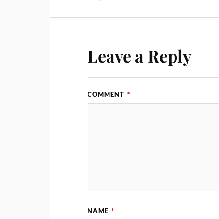
Leave a Reply
COMMENT
*
NAME
*