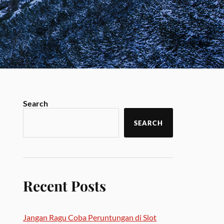
Search
SEARCH
Recent Posts
Jangan Ragu Coba Peruntungan di Slot