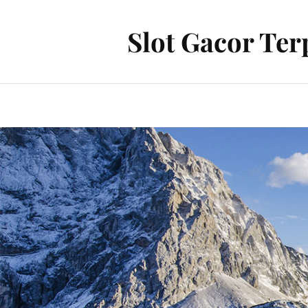
Slot Gacor Ter