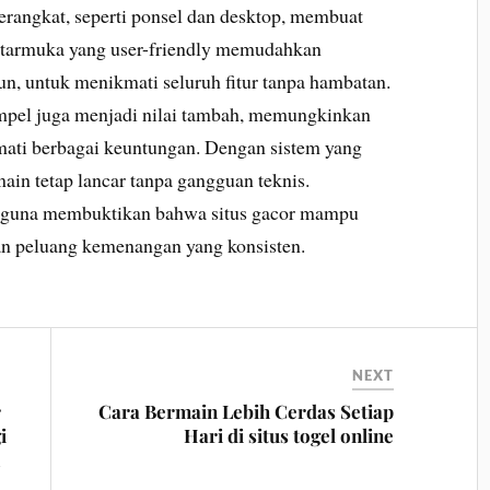
rangkat, seperti ponsel dan desktop, membuat
antarmuka yang user-friendly memudahkan
un, untuk menikmati seluruh fitur tanpa hambatan.
impel juga menjadi nilai tambah, memungkinkan
ati berbagai keuntungan. Dengan sistem yang
ain tetap lancar tanpa gangguan teknis.
engguna membuktikan bahwa situs gacor mampu
n peluang kemenangan yang konsisten.
NEXT
r
Cara Bermain Lebih Cerdas Setiap
i
Hari di situs togel online
n