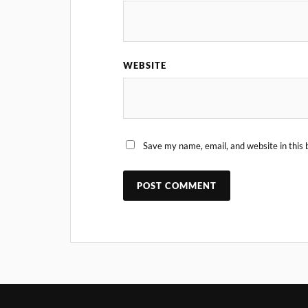
WEBSITE
Save my name, email, and website in this 