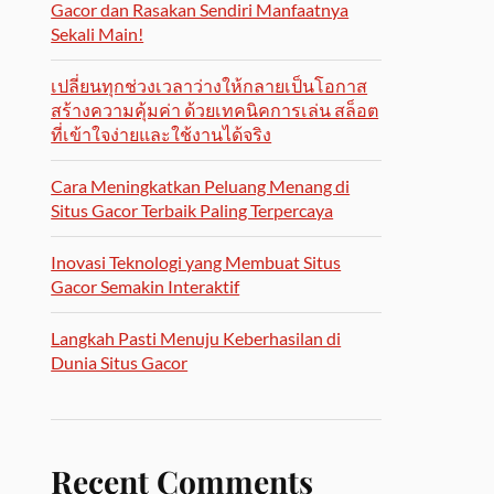
Gacor dan Rasakan Sendiri Manfaatnya
Sekali Main!
เปลี่ยนทุกช่วงเวลาว่างให้กลายเป็นโอกาส
สร้างความคุ้มค่า ด้วยเทคนิคการเล่น สล็อต
ที่เข้าใจง่ายและใช้งานได้จริง
Cara Meningkatkan Peluang Menang di
Situs Gacor Terbaik Paling Terpercaya
Inovasi Teknologi yang Membuat Situs
Gacor Semakin Interaktif
Langkah Pasti Menuju Keberhasilan di
Dunia Situs Gacor
Recent Comments