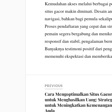
Kemudahan akses melalui berbagai pe
situs gacor makin diminati. Desain 
navigasi, bahkan bagi pemula sekalip
Proses pendaftaran yang cepat dan s
pemain segera bergabung dan menikm
responsif dan stabil, pengalaman berm
Banyaknya testimoni positif dari p
memenuhi ekspektasi dan memberika
PREVIOUS
Cara Mengoptimalkan Situs Gaco
untuk Menghasilkan Uang: Strateg
untuk Meningkatkan Kemenanga
Anda