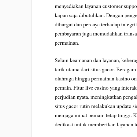
menyediakan layanan customer suppor
kapan saja dibutuhkan. Dengan penge
dihargai dan percaya terhadap integri
pembayaran juga memudahkan transa
permainan.
Selain keamanan dan layanan, kebera
tarik utama dari situs gacor. Beragam
olahraga hingga permainan kasino on
pemain. Fitur live casino yang inter
perjudian nyata, meningkatkan pengal
situs gacor rutin melakukan update si
menjaga minat pemain tetap tinggi. Ke
dedikasi untuk memberikan layanan t