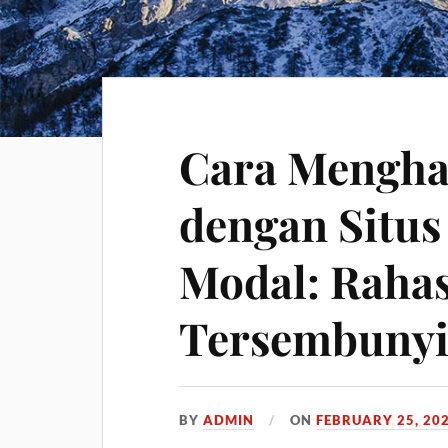
Cara Mengha
dengan Situs
Modal: Rahas
Tersembuny
BY
ADMIN
ON
FEBRUARY 25, 20