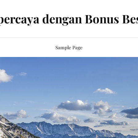
percaya dengan Bonus Be
Sample Page