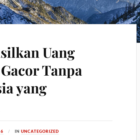
silkan Uang
 Gacor Tanpa
ia yang
i
26
IN
UNCATEGORIZED